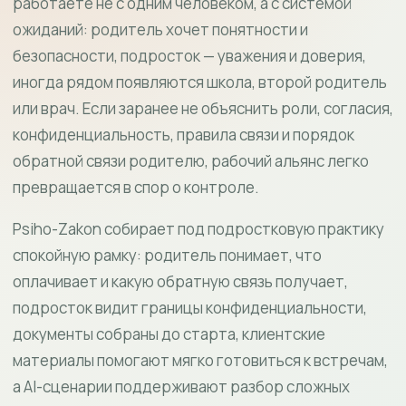
работаете не с одним человеком, а с системой
ожиданий: родитель хочет понятности и
безопасности, подросток — уважения и доверия,
иногда рядом появляются школа, второй родитель
или врач. Если заранее не объяснить роли, согласия,
конфиденциальность, правила связи и порядок
обратной связи родителю, рабочий альянс легко
превращается в спор о контроле.
Psiho-Zakon собирает под подростковую практику
спокойную рамку: родитель понимает, что
оплачивает и какую обратную связь получает,
подросток видит границы конфиденциальности,
документы собраны до старта, клиентские
материалы помогают мягко готовиться к встречам,
а AI-сценарии поддерживают разбор сложных