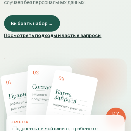
случаев без персональных данных.
Выбрать набор →
Посмотреть подходы и частые запросы
02
03
01
Согласие
К
а
р
т
а
а
п
р
о
с
Правила
законного
з
а
работы с подростком и
представителя
подростка и родителя
родителем
PZ
РОЛЬ
ЗАМЕТКА
ПРАКТИКИ
«Подросток не мой клиент, я работаю с