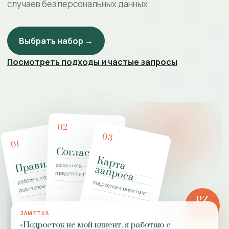
случаев без персональных данных.
Выбрать набор →
Посмотреть подходы и частые запросы
02
03
01
Согласие
К
а
р
т
а
а
п
р
о
с
Правила
законного
з
а
работы с подростком и
представителя
подростка и родителя
родителем
PZ
РОЛЬ
ЗАМЕТКА
ПРАКТИКИ
«Подросток не мой клиент, я работаю с