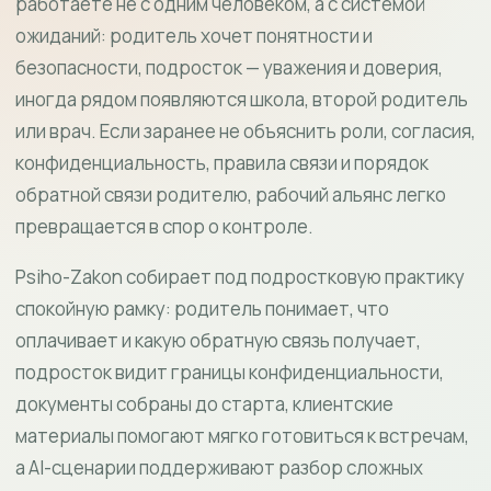
работаете не с одним человеком, а с системой
ожиданий: родитель хочет понятности и
безопасности, подросток — уважения и доверия,
иногда рядом появляются школа, второй родитель
или врач. Если заранее не объяснить роли, согласия,
конфиденциальность, правила связи и порядок
обратной связи родителю, рабочий альянс легко
превращается в спор о контроле.
Psiho-Zakon собирает под подростковую практику
спокойную рамку: родитель понимает, что
оплачивает и какую обратную связь получает,
подросток видит границы конфиденциальности,
документы собраны до старта, клиентские
материалы помогают мягко готовиться к встречам,
а AI-сценарии поддерживают разбор сложных