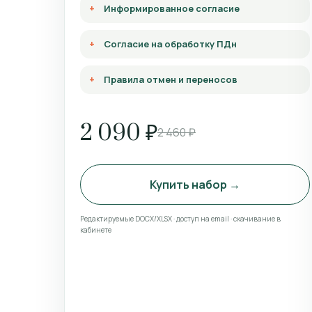
Информированное согласие
Согласие на обработку ПДн
Правила отмен и переносов
2 090 ₽
2 460 ₽
Купить набор →
Редактируемые DOCX/XLSX · доступ на email · скачивание в
кабинете