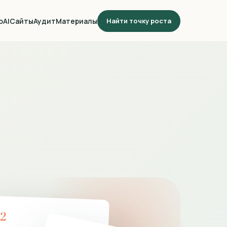
о
AI
Сайты
Аудит
Материалы
Найти точку роста
02