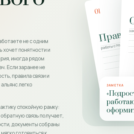
01
Правил
за
работы с подростко
аботаете не с одним
ь хочет понятности и
ерия, иногда рядом
ч. Если заранее не
сть, правила связи и
 альянс легко
ЗАМЕТКА
«Подрос
работаю
актику спокойную рамку:
оформит
 обратную связь получает,
сти, документы собраны
 мягко готовиться к