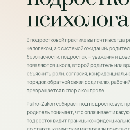
психолога
В подростковой практике вы почти всегда р
человеком, а с системой ожиданий: родител
безопасности, подросток — уважения и дов
появляются школа, второй родитель или вра
объяснить роли, согласия, конфиденциально
порядок обратной связи родителю, рабочий
превращается в спор о контроле.
Psiho-Zakon собирает под подростковую пр
родитель понимает, что оплачивает и какую
подросток видит границы конфиденциально
до старта, клиентские материалы помогают