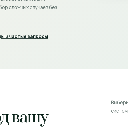
бор сложных случаев без
ы и частые запросы
Выбери
од вашу
системы