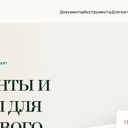
Документы
Инструменты
Для ког
МИ?
нты и
 для
вого