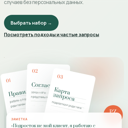
случаев без персональных данных.
Выбрать набор →
Посмотреть подходы и частые запросы
02
03
01
Согласие
К
а
р
т
а
а
п
р
о
с
Правила
законного
з
а
работы с подростком и
представителя
подростка и родителя
родителем
PZ
РОЛЬ
ЗАМЕТКА
ПРАКТИКИ
«Подросток не мой клиент, я работаю с