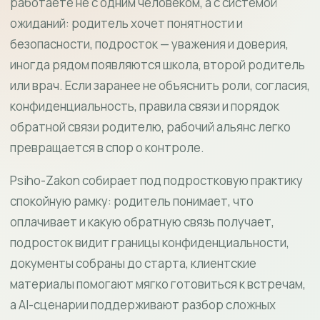
работаете не с одним человеком, а с системой
ожиданий: родитель хочет понятности и
безопасности, подросток — уважения и доверия,
иногда рядом появляются школа, второй родитель
или врач. Если заранее не объяснить роли, согласия,
конфиденциальность, правила связи и порядок
обратной связи родителю, рабочий альянс легко
превращается в спор о контроле.
Psiho-Zakon собирает под подростковую практику
спокойную рамку: родитель понимает, что
оплачивает и какую обратную связь получает,
подросток видит границы конфиденциальности,
документы собраны до старта, клиентские
материалы помогают мягко готовиться к встречам,
а AI-сценарии поддерживают разбор сложных