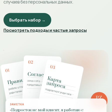
случаев без персональных данных.
Выбрать набор →
Посмотреть подходы и частые запросы
02
03
01
Согласие
К
а
р
т
а
а
п
р
о
с
Правила
законного
з
а
работы с подростком и
представителя
подростка и родителя
родителем
PZ
РОЛЬ
ЗАМЕТКА
ПРАКТИКИ
«Подросток не мой клиент, я работаю с