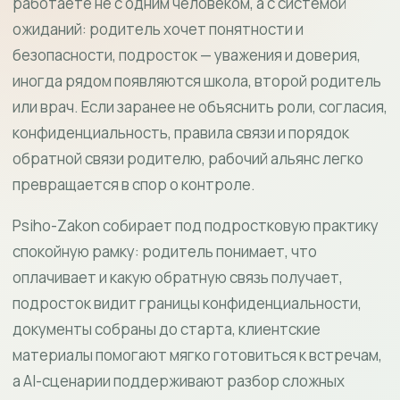
работаете не с одним человеком, а с системой
ожиданий: родитель хочет понятности и
безопасности, подросток — уважения и доверия,
иногда рядом появляются школа, второй родитель
или врач. Если заранее не объяснить роли, согласия,
конфиденциальность, правила связи и порядок
обратной связи родителю, рабочий альянс легко
превращается в спор о контроле.
Psiho-Zakon собирает под подростковую практику
спокойную рамку: родитель понимает, что
оплачивает и какую обратную связь получает,
подросток видит границы конфиденциальности,
документы собраны до старта, клиентские
материалы помогают мягко готовиться к встречам,
а AI-сценарии поддерживают разбор сложных