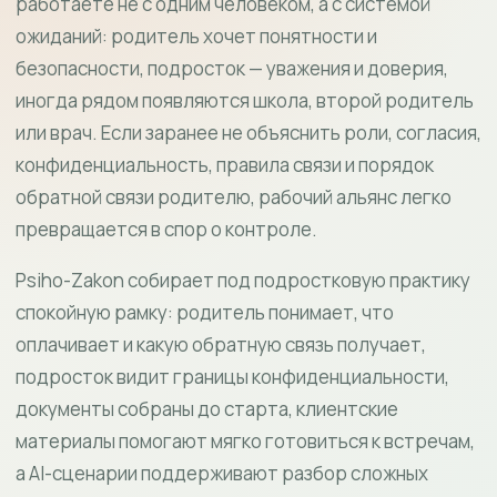
работаете не с одним человеком, а с системой
ожиданий: родитель хочет понятности и
безопасности, подросток — уважения и доверия,
иногда рядом появляются школа, второй родитель
или врач. Если заранее не объяснить роли, согласия,
конфиденциальность, правила связи и порядок
обратной связи родителю, рабочий альянс легко
превращается в спор о контроле.
Psiho-Zakon собирает под подростковую практику
спокойную рамку: родитель понимает, что
оплачивает и какую обратную связь получает,
подросток видит границы конфиденциальности,
документы собраны до старта, клиентские
материалы помогают мягко готовиться к встречам,
а AI-сценарии поддерживают разбор сложных