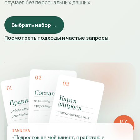
случаев без персональных данных.
Выбрать набор →
Посмотреть подходы и частые запросы
02
03
01
Согласие
К
а
р
т
а
а
п
р
о
с
Правила
законного
з
а
работы с подростком и
представителя
подростка и родителя
родителем
PZ
РОЛЬ
ЗАМЕТКА
ПРАКТИКИ
«Подросток не мой клиент, я работаю с