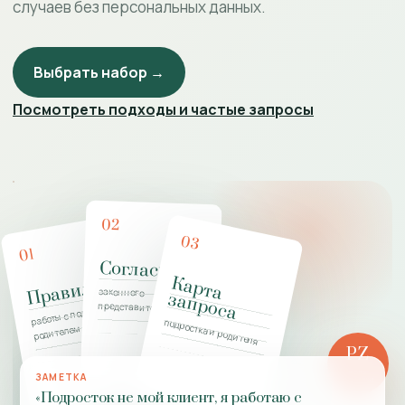
случаев без персональных данных.
Выбрать набор →
Посмотреть подходы и частые запросы
02
03
01
Согласие
К
а
р
т
а
а
п
р
о
с
Правила
законного
з
а
работы с подростком и
представителя
подростка и родителя
родителем
PZ
РОЛЬ
ЗАМЕТКА
ПРАКТИКИ
«Подросток не мой клиент, я работаю с