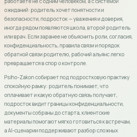
работаете не с одним человеком, а с системой
ожиданий: родитель хочет понятности и
безопасности, подросток — уважения и доверия,
иногда рядом появляются школа, второй родитель
или врач. Если заранее не объяснить роли, согласия,
конфиденциальность, правила связи и порядок
обратной связи родителю, рабочий альянс легко
превращается в спор о контроле.
Psiho-Zakon собирает под подростковую практику
спокойную рамку: родитель понимает, что
оплачивает и какую обратную связь получает,
подросток видит границы конфиденциальности,
документы собраны до старта, клиентские
материалы помогают мягко готовиться к встречам,
а AI-сценарии поддерживают разбор сложных