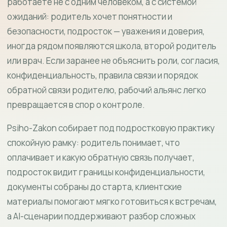
работаете не с одним человеком, а с системой
ожиданий: родитель хочет понятности и
безопасности, подросток — уважения и доверия,
иногда рядом появляются школа, второй родитель
или врач. Если заранее не объяснить роли, согласия,
конфиденциальность, правила связи и порядок
обратной связи родителю, рабочий альянс легко
превращается в спор о контроле.
Psiho-Zakon собирает под подростковую практику
спокойную рамку: родитель понимает, что
оплачивает и какую обратную связь получает,
подросток видит границы конфиденциальности,
документы собраны до старта, клиентские
материалы помогают мягко готовиться к встречам,
а AI-сценарии поддерживают разбор сложных