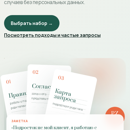
случаев без персональных данных.
Выбрать набор →
Посмотреть подходы и частые запросы
02
03
01
Согласие
К
а
р
т
а
а
п
р
о
с
Правила
законного
з
а
работы с подростком и
представителя
подростка и родителя
родителем
PZ
РОЛЬ
ЗАМЕТКА
ПРАКТИКИ
«Подросток не мой клиент, я работаю с