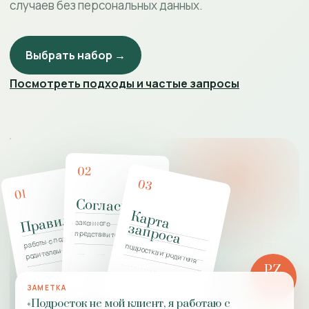
случаев без персональных данных.
Выбрать набор →
Посмотреть подходы и частые запросы
02
03
01
Согласие
К
а
р
т
а
а
п
р
о
с
Правила
законного
з
а
работы с подростком и
представителя
подростка и родителя
родителем
PZ
РОЛЬ
ЗАМЕТКА
ПРАКТИКИ
«Подросток не мой клиент, я работаю с