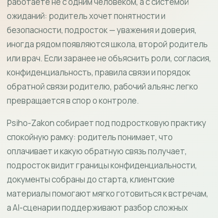
работаете не с одним человеком, а с системой
ожиданий: родитель хочет понятности и
безопасности, подросток — уважения и доверия,
иногда рядом появляются школа, второй родитель
или врач. Если заранее не объяснить роли, согласия,
конфиденциальность, правила связи и порядок
обратной связи родителю, рабочий альянс легко
превращается в спор о контроле.
Psiho-Zakon собирает под подростковую практику
спокойную рамку: родитель понимает, что
оплачивает и какую обратную связь получает,
подросток видит границы конфиденциальности,
документы собраны до старта, клиентские
материалы помогают мягко готовиться к встречам,
а AI-сценарии поддерживают разбор сложных