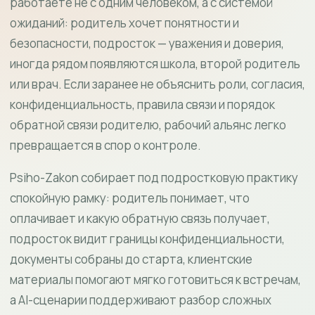
работаете не с одним человеком, а с системой
ожиданий: родитель хочет понятности и
безопасности, подросток — уважения и доверия,
иногда рядом появляются школа, второй родитель
или врач. Если заранее не объяснить роли, согласия,
конфиденциальность, правила связи и порядок
обратной связи родителю, рабочий альянс легко
превращается в спор о контроле.
Psiho-Zakon собирает под подростковую практику
спокойную рамку: родитель понимает, что
оплачивает и какую обратную связь получает,
подросток видит границы конфиденциальности,
документы собраны до старта, клиентские
материалы помогают мягко готовиться к встречам,
а AI-сценарии поддерживают разбор сложных