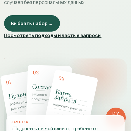
случаев без персональных данных.
Выбрать набор →
Посмотреть подходы и частые запросы
02
03
01
Согласие
К
а
р
т
а
а
п
р
о
с
Правила
законного
з
а
работы с подростком и
представителя
подростка и родителя
родителем
PZ
РОЛЬ
ЗАМЕТКА
ПРАКТИКИ
«Подросток не мой клиент, я работаю с