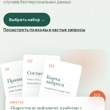
случаев без персональных данных.
Выбрать набор →
Посмотреть подходы и частые запросы
02
03
01
Согласие
К
а
р
т
а
а
п
р
о
с
Правила
законного
з
а
работы с подростком и
представителя
подростка и родителя
родителем
PZ
РОЛЬ
ЗАМЕТКА
ПРАКТИКИ
«Подросток не мой клиент, я работаю с