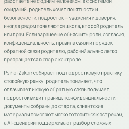
работаете не с одним человеком, а с системой
ожиданий: родитель хочет понятности и
безопасности, подросток — уважения и доверия,
иногда рядом появляются школа, второй родитель
или врач. Если заранее не объяснить роли, согласия,
конфиденциальность, правила связи и порядок
обратной связи родителю, рабочий альянс легко
превращается в спор о контроле.
Psiho-Zakon собирает под подростковую практику
спокойную рамку: родитель понимает, что
оплачивает и какую обратную связь получает,
подросток видит границы конфиденциальности,
документы собраны до старта, клиентские
материалы помогают мягко готовиться к встречам,
а AI-сценарии поддерживают разбор сложных