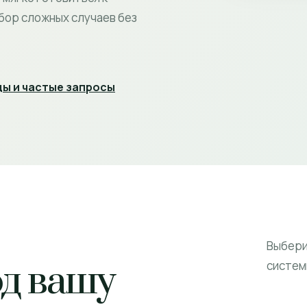
бор сложных случаев без
ы и частые запросы
Выбери
од вашу
системы