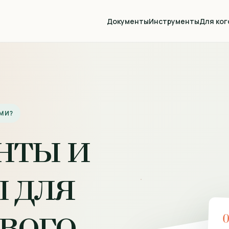
Документы
Инструменты
Для ког
МИ?
нты и
 для
вого