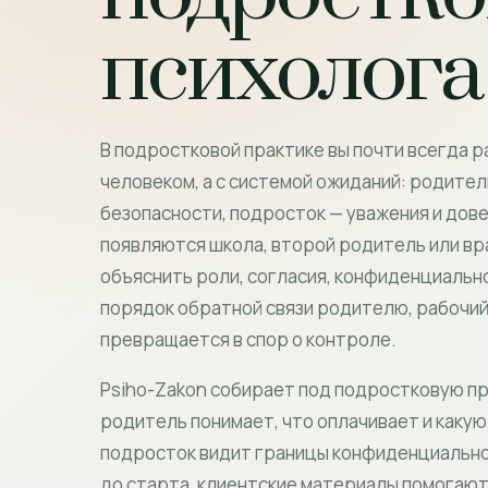
психолога
В подростковой практике вы почти всегда р
человеком, а с системой ожиданий: родител
безопасности, подросток — уважения и дов
появляются школа, второй родитель или вра
объяснить роли, согласия, конфиденциально
порядок обратной связи родителю, рабочий
превращается в спор о контроле.
Psiho-Zakon собирает под подростковую пр
родитель понимает, что оплачивает и какую
подросток видит границы конфиденциально
до старта, клиентские материалы помогают