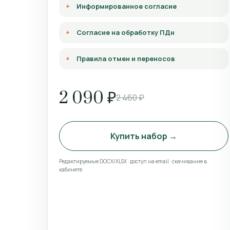
Информированное согласие
Согласие на обработку ПДн
Правила отмен и переносов
2 090 ₽
2 460 ₽
Купить набор →
Редактируемые DOCX/XLSX · доступ на email · скачивание в
кабинете