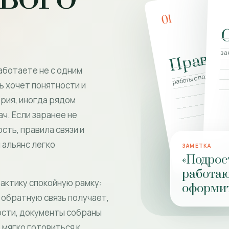
01
Правил
за
работы с подростко
аботаете не с одним
ь хочет понятности и
ерия, иногда рядом
ч. Если заранее не
сть, правила связи и
 альянс легко
ЗАМЕТКА
«Подрос
работаю
актику спокойную рамку:
оформит
 обратную связь получает,
сти, документы собраны
 мягко готовиться к