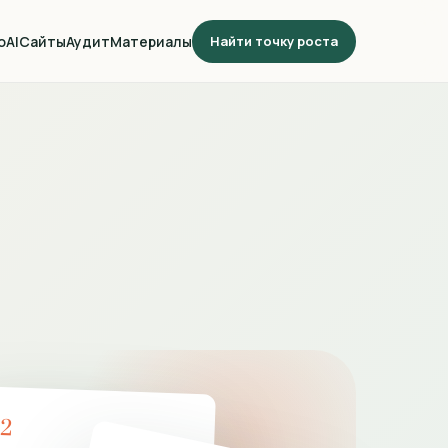
о
AI
Сайты
Аудит
Материалы
Найти точку роста
02