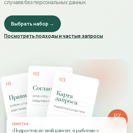
случаев без персональных данных.
Выбрать набор →
Посмотреть подходы и частые запросы
02
03
01
Согласие
К
а
р
т
а
а
п
р
о
с
Правила
законного
з
а
работы с подростком и
представителя
подростка и родителя
родителем
PZ
РОЛЬ
ЗАМЕТКА
ПРАКТИКИ
«Подросток не мой клиент, я работаю с