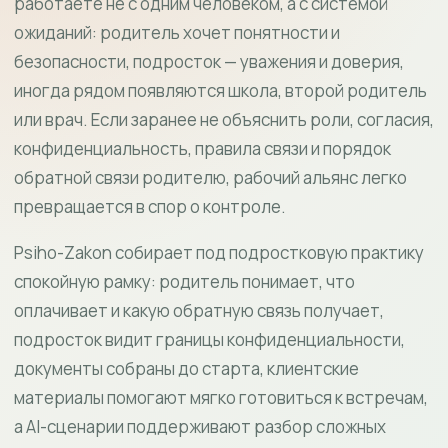
работаете не с одним человеком, а с системой
ожиданий: родитель хочет понятности и
безопасности, подросток — уважения и доверия,
иногда рядом появляются школа, второй родитель
или врач. Если заранее не объяснить роли, согласия,
конфиденциальность, правила связи и порядок
обратной связи родителю, рабочий альянс легко
превращается в спор о контроле.
Psiho-Zakon собирает под подростковую практику
спокойную рамку: родитель понимает, что
оплачивает и какую обратную связь получает,
подросток видит границы конфиденциальности,
документы собраны до старта, клиентские
материалы помогают мягко готовиться к встречам,
а AI-сценарии поддерживают разбор сложных