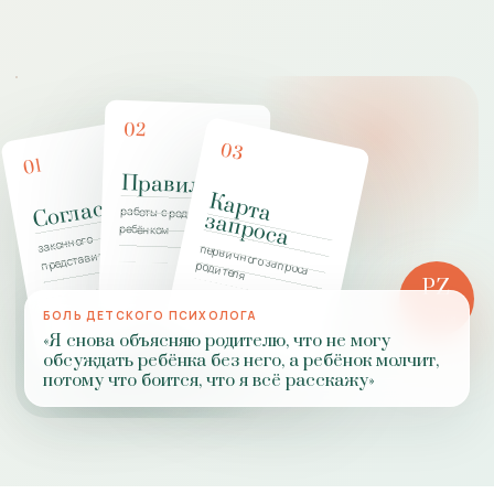
02
03
01
Правила
К
а
р
т
а
а
п
р
о
с
Согласие
работы с родителями и
з
а
ребёнком
законного
первичного запроса
представителя
родителя
PZ
РОЛЬ
БОЛЬ ДЕТСКОГО ПСИХОЛОГА
ПРАКТИКИ
«Я снова объясняю родителю, что не могу
обсуждать ребёнка без него, а ребёнок молчит,
потому что боится, что я всё расскажу»