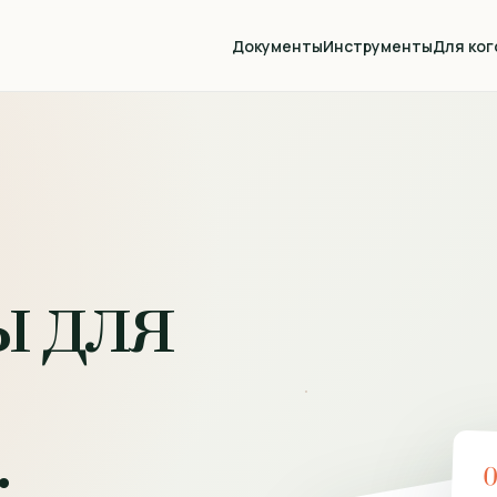
Документы
Инструменты
Для ког
 для
: