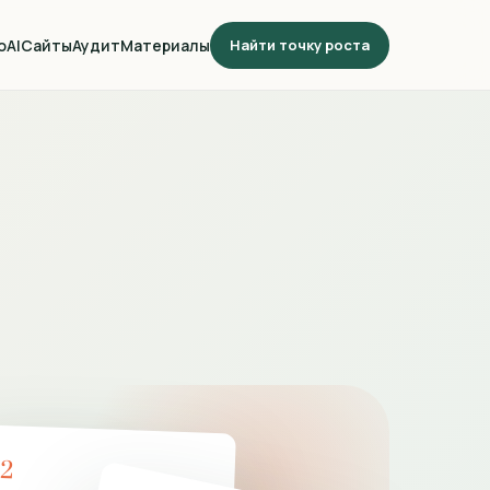
о
AI
Сайты
Аудит
Материалы
Найти точку роста
02