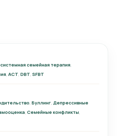
системная семейная терапия
пия
ACT
DBT
SFBT
одительство
Буллинг
Депрессивные
амооценка
Семейные конфликты