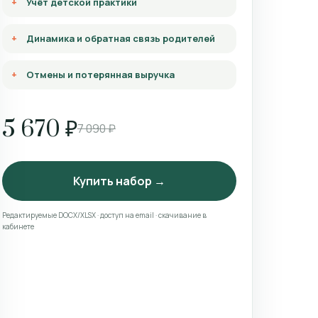
Учёт детской практики
Динамика и обратная связь родителей
Отмены и потерянная выручка
5 670 ₽
7 090 ₽
Купить набор →
Редактируемые DOCX/XLSX · доступ на email · скачивание в
кабинете