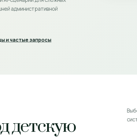
ишней административной
ы и частые запросы
Выб
од детскую
сис