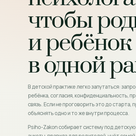
чтобы род
и ребёнок
в одной р
В детской практике легко запутаться: запр
ребёнка, согласия, конфиденциальность, пр
связь. Если не проговорить это до старта, 
объяснять одно и то же внутри процесса.
Psiho-Zakon собирает систему под детскую 
анкеты, правила для родителей, учёт семей