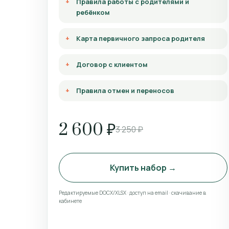
Правила работы с родителями и
ребёнком
Карта первичного запроса родителя
Договор с клиентом
Правила отмен и переносов
2 600 ₽
3 250 ₽
Купить набор →
Редактируемые DOCX/XLSX · доступ на email · скачивание в
кабинете