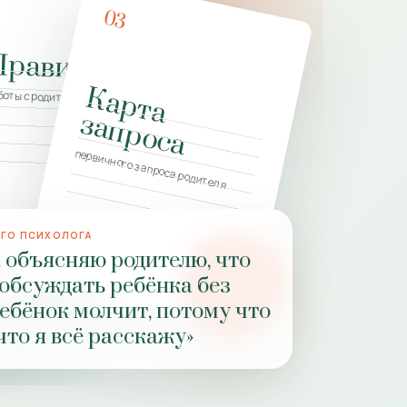
03
Правила
ие
К
а
р
т
а
а
п
р
о
с
боты с родителями и ребёнком
з
а
вителя
первичного запроса родителя
ОГО ПСИХОЛОГА
а объясняю родителю, что
PZ
 обсуждать ребёнка без
РОЛЬ
ребёнок молчит, потому что
ПРАКТИКИ
что я всё расскажу»