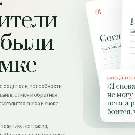
ители
01
Соглас
 были
ра
законного предста
амке
БОЛЬ ДЕТСК
«Я снов
ос родителя, потребности
не могу
авила отмен и обратная
него, а 
приходится снова и снова
боится, 
практику: согласия,
 и AI-сценарии для сложных