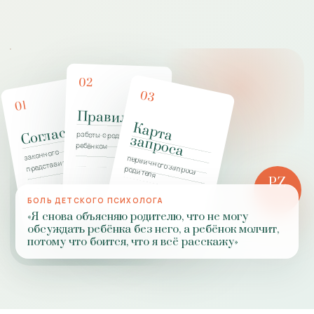
02
03
01
Правила
К
а
р
т
а
а
п
р
о
с
Согласие
работы с родителями и
з
а
ребёнком
законного
первичного запроса
представителя
родителя
PZ
РОЛЬ
БОЛЬ ДЕТСКОГО ПСИХОЛОГА
ПРАКТИКИ
«Я снова объясняю родителю, что не могу
обсуждать ребёнка без него, а ребёнок молчит,
потому что боится, что я всё расскажу»