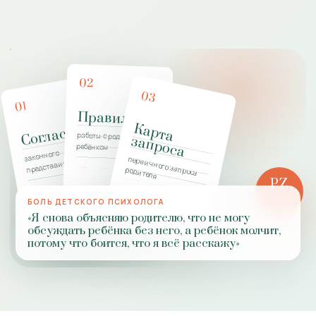
02
03
01
Правила
К
а
р
т
а
а
п
р
о
с
Согласие
работы с родителями и
з
а
ребёнком
законного
первичного запроса
представителя
родителя
PZ
РОЛЬ
БОЛЬ ДЕТСКОГО ПСИХОЛОГА
ПРАКТИКИ
«Я снова объясняю родителю, что не могу
обсуждать ребёнка без него, а ребёнок молчит,
потому что боится, что я всё расскажу»