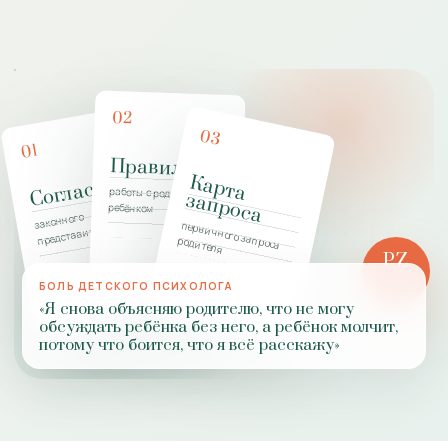
02
03
01
Правила
К
а
р
т
а
а
п
р
о
с
Согласие
работы с родителями и
з
а
ребёнком
законного
первичного запроса
представителя
родителя
PZ
РОЛЬ
БОЛЬ ДЕТСКОГО ПСИХОЛОГА
ПРАКТИКИ
«Я снова объясняю родителю, что не могу
обсуждать ребёнка без него, а ребёнок молчит,
потому что боится, что я всё расскажу»