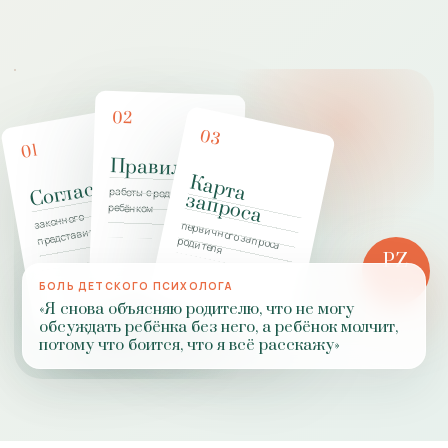
02
03
01
Правила
К
а
р
т
а
а
п
р
о
с
Согласие
работы с родителями и
з
а
ребёнком
законного
первичного запроса
представителя
родителя
PZ
РОЛЬ
БОЛЬ ДЕТСКОГО ПСИХОЛОГА
ПРАКТИКИ
«Я снова объясняю родителю, что не могу
обсуждать ребёнка без него, а ребёнок молчит,
потому что боится, что я всё расскажу»