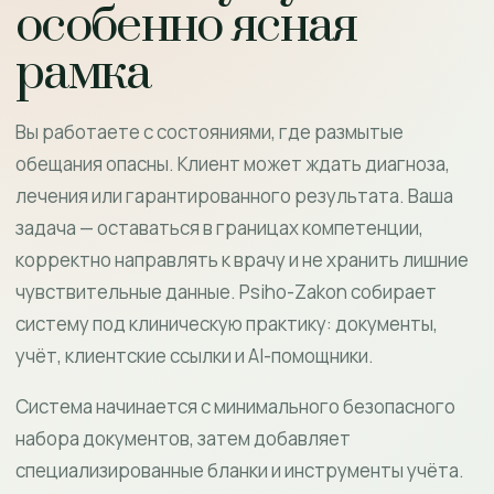
особенно ясная
рамка
Вы работаете с состояниями, где размытые
обещания опасны. Клиент может ждать диагноза,
лечения или гарантированного результата. Ваша
задача — оставаться в границах компетенции,
корректно направлять к врачу и не хранить лишние
чувствительные данные. Psiho-Zakon собирает
систему под клиническую практику: документы,
учёт, клиентские ссылки и AI-помощники.
Система начинается с минимального безопасного
набора документов, затем добавляет
специализированные бланки и инструменты учёта.