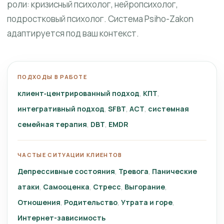
роли: кризисный психолог, нейропсихолог,
подростковый психолог. Система Psiho-Zakon
адаптируется под ваш контекст.
ПОДХОДЫ В РАБОТЕ
клиент‑центрированный подход
КПТ
интегративный подход
SFBT
ACT
системная
семейная терапия
DBT
EMDR
ЧАСТЫЕ СИТУАЦИИ КЛИЕНТОВ
Депрессивные состояния
Тревога
Панические
атаки
Самооценка
Стресс
Выгорание
Отношения
Родительство
Утрата и горе
Интернет-зависимость