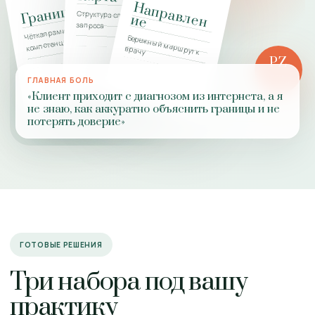
Н
а
п
р
а
в
л
н
Границы
Структура сложного
е
и
е
запроса
Чёткая рамка
Бережный маршрут к
компетенции
врачу
PZ
РОЛЬ
ГЛАВНАЯ БОЛЬ
ПРАКТИКИ
«Клиент приходит с диагнозом из интернета, а я
не знаю, как аккуратно объяснить границы и не
потерять доверие»
ГОТОВЫЕ РЕШЕНИЯ
Три набора под вашу
практику