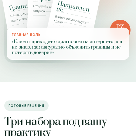
Н
а
п
р
а
в
л
н
Границы
Структура сложного
е
и
е
запроса
Чёткая рамка
Бережный маршрут к
компетенции
врачу
PZ
РОЛЬ
ГЛАВНАЯ БОЛЬ
ПРАКТИКИ
«Клиент приходит с диагнозом из интернета, а я
не знаю, как аккуратно объяснить границы и не
потерять доверие»
ГОТОВЫЕ РЕШЕНИЯ
Три набора под вашу
практику