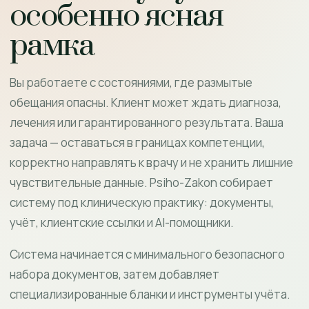
особенно ясная
рамка
Вы работаете с состояниями, где размытые
обещания опасны. Клиент может ждать диагноза,
лечения или гарантированного результата. Ваша
задача — оставаться в границах компетенции,
корректно направлять к врачу и не хранить лишние
чувствительные данные. Psiho-Zakon собирает
систему под клиническую практику: документы,
учёт, клиентские ссылки и AI-помощники.
Система начинается с минимального безопасного
набора документов, затем добавляет
специализированные бланки и инструменты учёта.