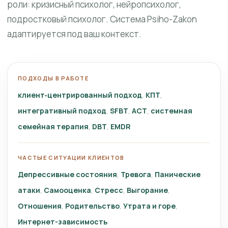
роли: кризисный психолог, нейропсихолог,
подростковый психолог. Система Psiho-Zakon
адаптируется под ваш контекст.
ПОДХОДЫ В РАБОТЕ
клиент‑центрированный подход
КПТ
интегративный подход
SFBT
ACT
системная
семейная терапия
DBT
EMDR
ЧАСТЫЕ СИТУАЦИИ КЛИЕНТОВ
Депрессивные состояния
Тревога
Панические
атаки
Самооценка
Стресс
Выгорание
Отношения
Родительство
Утрата и горе
Интернет-зависимость