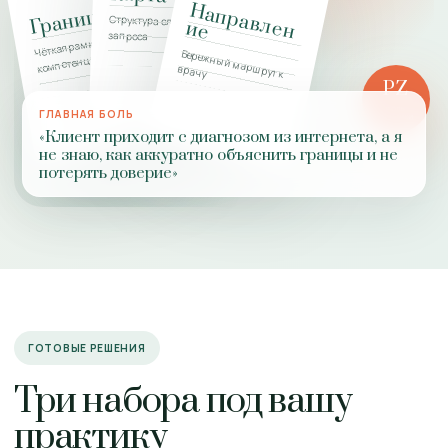
Н
а
п
р
а
в
л
н
Границы
Структура сложного
е
и
е
запроса
Чёткая рамка
Бережный маршрут к
компетенции
врачу
PZ
РОЛЬ
ГЛАВНАЯ БОЛЬ
ПРАКТИКИ
«Клиент приходит с диагнозом из интернета, а я
не знаю, как аккуратно объяснить границы и не
потерять доверие»
ГОТОВЫЕ РЕШЕНИЯ
Три набора под вашу
практику