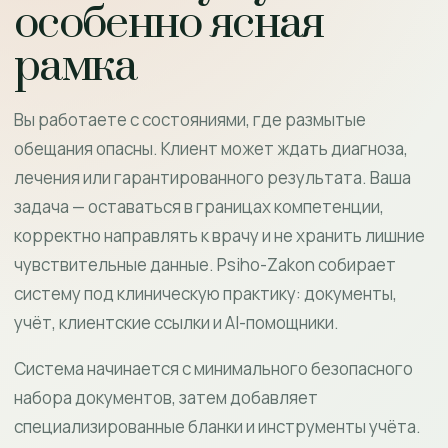
особенно ясная
рамка
Вы работаете с состояниями, где размытые
обещания опасны. Клиент может ждать диагноза,
лечения или гарантированного результата. Ваша
задача — оставаться в границах компетенции,
корректно направлять к врачу и не хранить лишние
чувствительные данные. Psiho-Zakon собирает
систему под клиническую практику: документы,
учёт, клиентские ссылки и AI-помощники.
Система начинается с минимального безопасного
набора документов, затем добавляет
специализированные бланки и инструменты учёта.