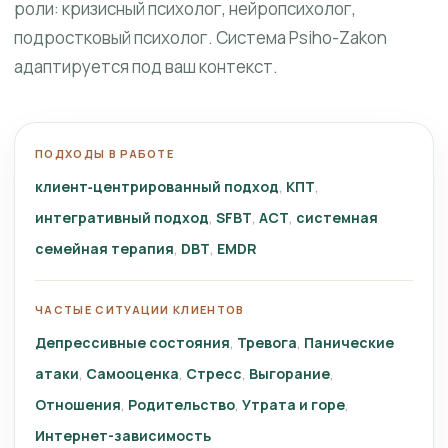
роли: кризисный психолог, нейропсихолог,
подростковый психолог. Система Psiho-Zakon
адаптируется под ваш контекст.
ПОДХОДЫ В РАБОТЕ
клиент‑центрированный подход
КПТ
интегративный подход
SFBT
ACT
системная
семейная терапия
DBT
EMDR
ЧАСТЫЕ СИТУАЦИИ КЛИЕНТОВ
Депрессивные состояния
Тревога
Панические
атаки
Самооценка
Стресс
Выгорание
Отношения
Родительство
Утрата и горе
Интернет-зависимость