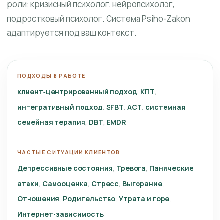
роли: кризисный психолог, нейропсихолог,
подростковый психолог. Система Psiho-Zakon
адаптируется под ваш контекст.
ПОДХОДЫ В РАБОТЕ
клиент‑центрированный подход
КПТ
интегративный подход
SFBT
ACT
системная
семейная терапия
DBT
EMDR
ЧАСТЫЕ СИТУАЦИИ КЛИЕНТОВ
Депрессивные состояния
Тревога
Панические
атаки
Самооценка
Стресс
Выгорание
Отношения
Родительство
Утрата и горе
Интернет-зависимость