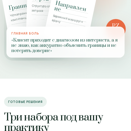
Н
а
п
р
а
в
л
н
Границы
Структура сложного
е
и
е
запроса
Чёткая рамка
Бережный маршрут к
компетенции
врачу
PZ
РОЛЬ
ГЛАВНАЯ БОЛЬ
ПРАКТИКИ
«Клиент приходит с диагнозом из интернета, а я
не знаю, как аккуратно объяснить границы и не
потерять доверие»
ГОТОВЫЕ РЕШЕНИЯ
Три набора под вашу
практику