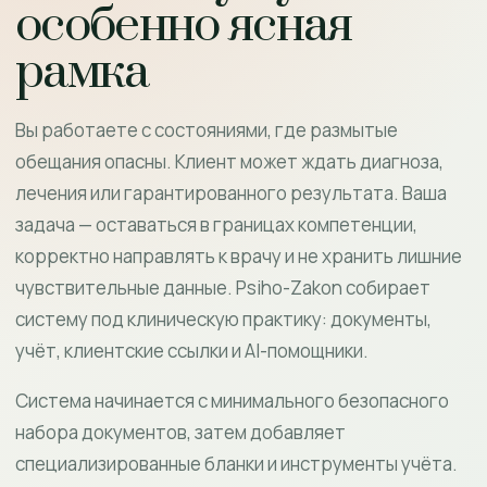
особенно ясная
рамка
Вы работаете с состояниями, где размытые
обещания опасны. Клиент может ждать диагноза,
лечения или гарантированного результата. Ваша
задача — оставаться в границах компетенции,
корректно направлять к врачу и не хранить лишние
чувствительные данные. Psiho-Zakon собирает
систему под клиническую практику: документы,
учёт, клиентские ссылки и AI-помощники.
Система начинается с минимального безопасного
набора документов, затем добавляет
специализированные бланки и инструменты учёта.