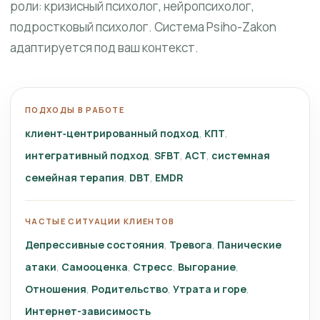
роли: кризисный психолог, нейропсихолог,
подростковый психолог. Система Psiho-Zakon
адаптируется под ваш контекст.
ПОДХОДЫ В РАБОТЕ
клиент‑центрированный подход
КПТ
интегративный подход
SFBT
ACT
системная
семейная терапия
DBT
EMDR
ЧАСТЫЕ СИТУАЦИИ КЛИЕНТОВ
Депрессивные состояния
Тревога
Панические
атаки
Самооценка
Стресс
Выгорание
Отношения
Родительство
Утрата и горе
Интернет-зависимость