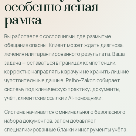
особенно ясная
рамка
Вы работаете с состояниями, где размытые
обещания опасны. Клиент может ждать диагноза,
лечения или гарантированного результата. Ваша
задача — оставаться в границах компетенции,
корректно направлять к врачу и не хранить лишние
чувствительные данные. Psiho-Zakon собирает
систему под клиническую практику: документы,
учёт, клиентские ссылки и AI-помощники.
Система начинается с минимального безопасного
набора документов, затем добавляет
специализированные бланки и инструменты учёта.