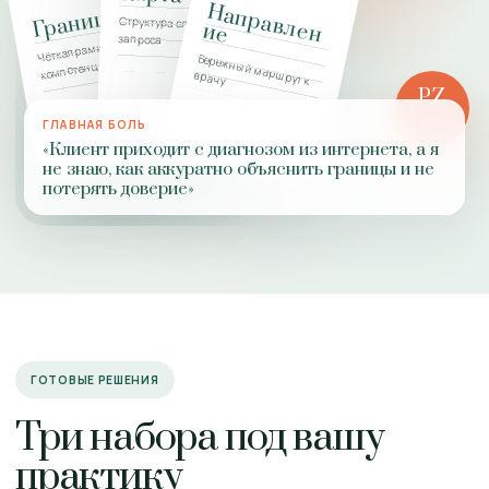
Н
а
п
р
а
в
л
н
Границы
Структура сложного
е
и
е
запроса
Чёткая рамка
Бережный маршрут к
компетенции
врачу
PZ
РОЛЬ
ГЛАВНАЯ БОЛЬ
ПРАКТИКИ
«Клиент приходит с диагнозом из интернета, а я
не знаю, как аккуратно объяснить границы и не
потерять доверие»
ГОТОВЫЕ РЕШЕНИЯ
Три набора под вашу
практику