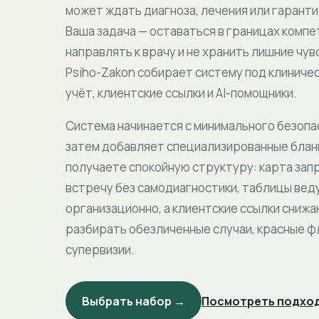
может ждать диагноза, лечения или гарант
Ваша задача — оставаться в границах комп
направлять к врачу и не хранить лишние чу
Psiho-Zakon собирает систему под клиниче
учёт, клиентские ссылки и AI-помощники.
Система начинается с минимального безопа
затем добавляет специализированные бланк
получаете спокойную структуру: карта зап
встречу без самодиагностики, таблицы вед
организационно, а клиентские ссылки снижа
разбирать обезличенные случаи, красные фл
супервизии.
Выбрать набор →
Посмотреть подход