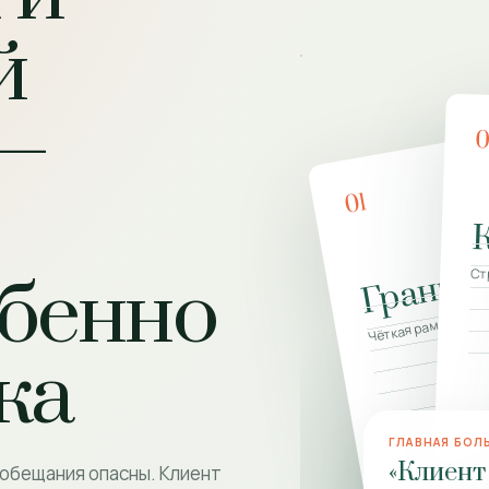
й
—
01
Границ
Ст
бенно
Чёткая рамка ком
ка
ГЛАВНАЯ БОЛ
«Клиент
 обещания опасны. Клиент