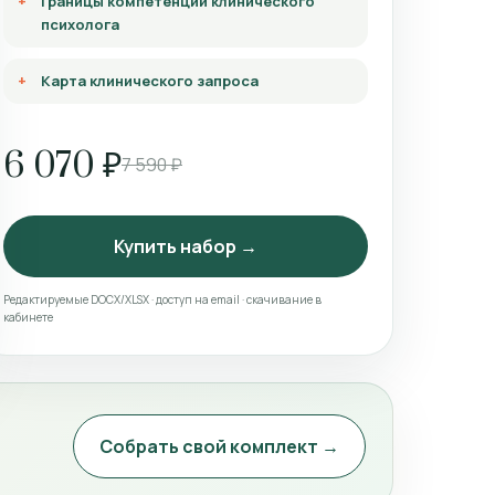
Границы компетенции клинического
психолога
Карта клинического запроса
6 070 ₽
7 590 ₽
Купить набор →
Редактируемые DOCX/XLSX · доступ на email · скачивание в
кабинете
Собрать свой комплект →