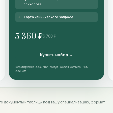
психолога
Карта клинического запроса
5 360 ₽
6 700 ₽
Купить набор →
Редактируемые DOCX/XLSX · доступ на email · скачивание в
кабинете
е документы и таблицы под вашу специализацию, формат