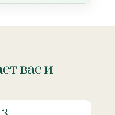
ет вас и
3