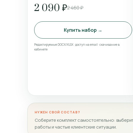
2 090 ₽
2 460 ₽
Купить набор →
Редактируемые DOCX/XLSX · доступ на email · скачивание в
кабинете
НУЖЕН СВОЙ СОСТАВ?
Соберите комплект самостоятельно: выберит
работы и частые клиентские ситуации.