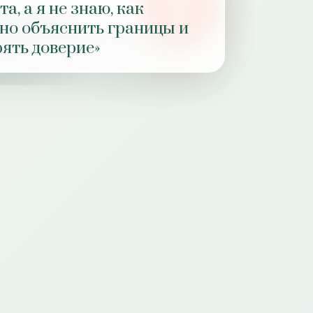
а, а я не знаю, как
РОЛЬ
но объяснить границы и
ПРАКТИКИ
рять доверие»