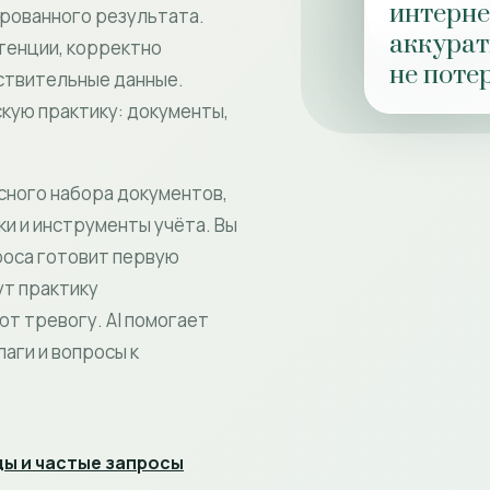
интернет
ированного результата.
аккурат
етенции, корректно
не поте
вствительные данные.
скую практику: документы,
сного набора документов,
и и инструменты учёта. Вы
роса готовит первую
ут практику
ют тревогу. AI помогает
аги и вопросы к
ы и частые запросы