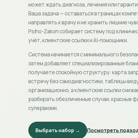
может ждать диагноза, лечения или гарант
Ваша задача — оставаться в границах комп
направлять к врачу и не хранить лишние чу
Psiho-Zakon собирает систему под клиниче
учёт, клиентские ссылки и AI-помощники.
Система начинается с минимального безопа
затем добавляет специализированные бланк
получаете спокойную структуру: карта зап
встречу без самодиагностики, таблицы вед
организационно, а клиентские ссылки снижа
разбирать обезличенные случаи, красные фл
супервизии.
Выбрать набор →
Посмотреть подход