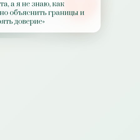
а, а я не знаю, как
РОЛЬ
но объяснить границы и
ПРАКТИКИ
рять доверие»