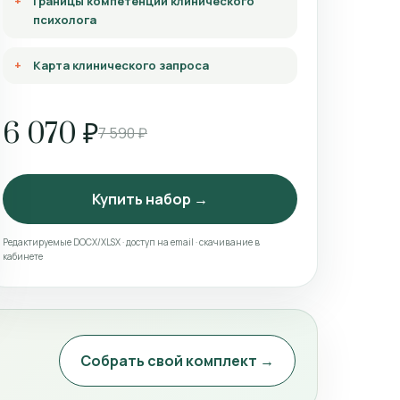
Границы компетенции клинического
психолога
Карта клинического запроса
6 070 ₽
7 590 ₽
Купить набор →
Редактируемые DOCX/XLSX · доступ на email · скачивание в
кабинете
Собрать свой комплект →