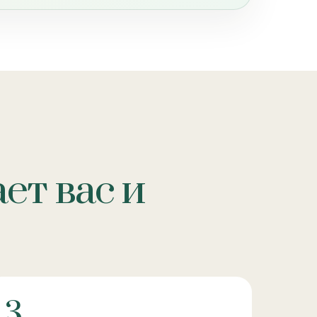
ет вас и
3