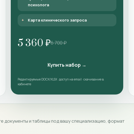
психолога
Карта клинического запроса
5 360 ₽
6 700 ₽
Купить набор →
Редактируемые DOCX/XLSX · доступ на email · скачивание в
кабинете
е документы и таблицы под вашу специализацию, формат