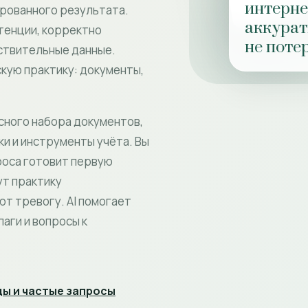
интернет
ированного результата.
аккурат
етенции, корректно
не поте
вствительные данные.
скую практику: документы,
сного набора документов,
и и инструменты учёта. Вы
роса готовит первую
ут практику
ют тревогу. AI помогает
аги и вопросы к
ы и частые запросы