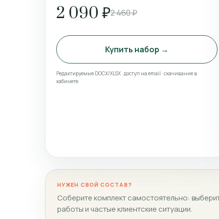
2 090 ₽
2 460 ₽
Купить набор →
Редактируемые DOCX/XLSX · доступ на email · скачивание в
кабинете
НУЖЕН СВОЙ СОСТАВ?
Соберите комплект самостоятельно: выберит
работы и частые клиентские ситуации.