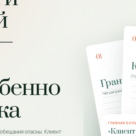
й
—
01
Границ
Ст
бенно
Чёткая рамка ком
ка
ГЛАВНАЯ БОЛ
«Клиент
 обещания опасны. Клиент