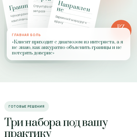
Н
а
п
р
а
в
л
н
Границы
Структура сложного
е
и
е
запроса
Чёткая рамка
Бережный маршрут к
компетенции
врачу
PZ
РОЛЬ
ГЛАВНАЯ БОЛЬ
ПРАКТИКИ
«Клиент приходит с диагнозом из интернета, а я
не знаю, как аккуратно объяснить границы и не
потерять доверие»
ГОТОВЫЕ РЕШЕНИЯ
Три набора под вашу
практику