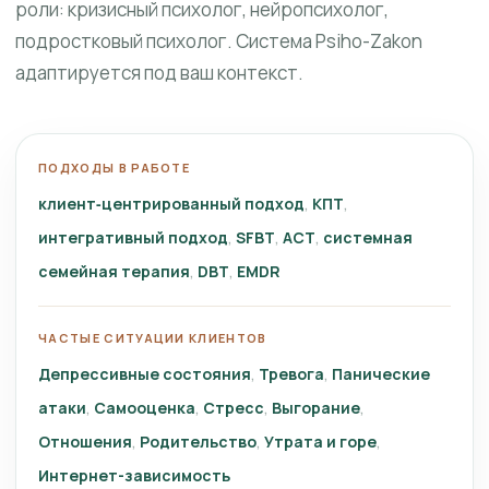
роли: кризисный психолог, нейропсихолог,
подростковый психолог. Система Psiho-Zakon
адаптируется под ваш контекст.
ПОДХОДЫ В РАБОТЕ
клиент‑центрированный подход
КПТ
интегративный подход
SFBT
ACT
системная
семейная терапия
DBT
EMDR
ЧАСТЫЕ СИТУАЦИИ КЛИЕНТОВ
Депрессивные состояния
Тревога
Панические
атаки
Самооценка
Стресс
Выгорание
Отношения
Родительство
Утрата и горе
Интернет-зависимость