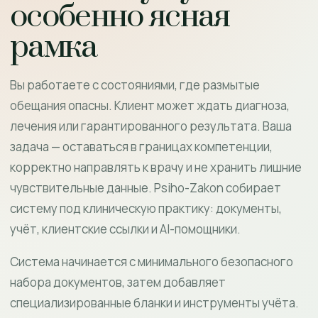
особенно ясная
рамка
Вы работаете с состояниями, где размытые
обещания опасны. Клиент может ждать диагноза,
лечения или гарантированного результата. Ваша
задача — оставаться в границах компетенции,
корректно направлять к врачу и не хранить лишние
чувствительные данные. Psiho-Zakon собирает
систему под клиническую практику: документы,
учёт, клиентские ссылки и AI-помощники.
Система начинается с минимального безопасного
набора документов, затем добавляет
специализированные бланки и инструменты учёта.