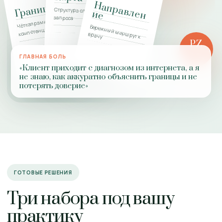
Н
а
п
р
а
в
л
н
Границы
Структура сложного
е
и
е
запроса
Чёткая рамка
Бережный маршрут к
компетенции
врачу
PZ
РОЛЬ
ГЛАВНАЯ БОЛЬ
ПРАКТИКИ
«Клиент приходит с диагнозом из интернета, а я
не знаю, как аккуратно объяснить границы и не
потерять доверие»
ГОТОВЫЕ РЕШЕНИЯ
Три набора под вашу
практику