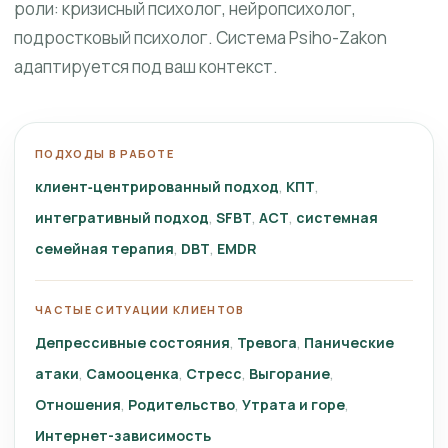
роли: кризисный психолог, нейропсихолог,
подростковый психолог. Система Psiho-Zakon
адаптируется под ваш контекст.
ПОДХОДЫ В РАБОТЕ
клиент‑центрированный подход
КПТ
интегративный подход
SFBT
ACT
системная
семейная терапия
DBT
EMDR
ЧАСТЫЕ СИТУАЦИИ КЛИЕНТОВ
Депрессивные состояния
Тревога
Панические
атаки
Самооценка
Стресс
Выгорание
Отношения
Родительство
Утрата и горе
Интернет-зависимость