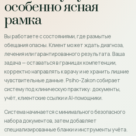
особенно ясная
рамка
Вы работаете с состояниями, где размытые
обещания опасны. Клиент может ждать диагноза,
лечения или гарантированного результата. Ваша
задача — оставаться в границах компетенции,
корректно направлять к врачу и не хранить лишние
чувствительные данные. Psiho-Zakon собирает
систему под клиническую практику: документы,
учёт, клиентские ссылки и AI-помощники.
Система начинается с минимального безопасного
набора документов, затем добавляет
специализированные бланки и инструменты учёта.