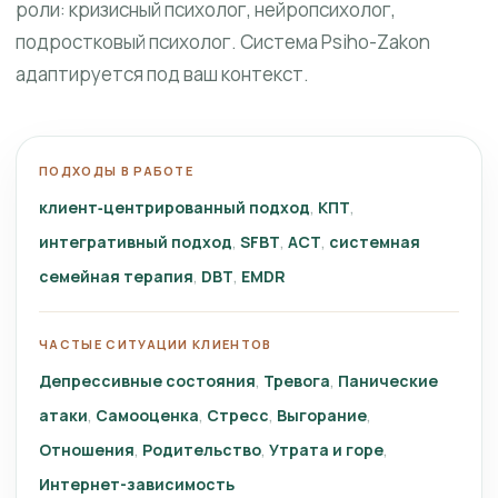
роли: кризисный психолог, нейропсихолог,
подростковый психолог. Система Psiho-Zakon
адаптируется под ваш контекст.
ПОДХОДЫ В РАБОТЕ
клиент‑центрированный подход
КПТ
интегративный подход
SFBT
ACT
системная
семейная терапия
DBT
EMDR
ЧАСТЫЕ СИТУАЦИИ КЛИЕНТОВ
Депрессивные состояния
Тревога
Панические
атаки
Самооценка
Стресс
Выгорание
Отношения
Родительство
Утрата и горе
Интернет-зависимость