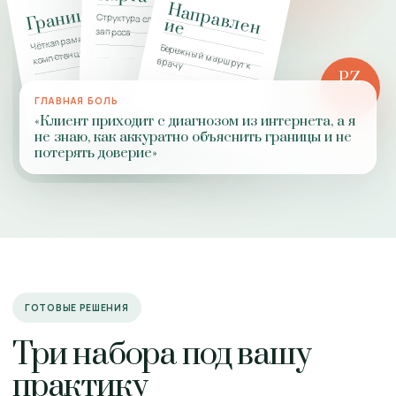
Н
а
п
р
а
в
л
н
Границы
Структура сложного
е
и
е
запроса
Чёткая рамка
Бережный маршрут к
компетенции
врачу
PZ
РОЛЬ
ГЛАВНАЯ БОЛЬ
ПРАКТИКИ
«Клиент приходит с диагнозом из интернета, а я
не знаю, как аккуратно объяснить границы и не
потерять доверие»
ГОТОВЫЕ РЕШЕНИЯ
Три набора под вашу
практику