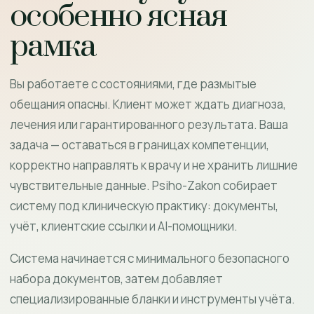
особенно ясная
рамка
Вы работаете с состояниями, где размытые
обещания опасны. Клиент может ждать диагноза,
лечения или гарантированного результата. Ваша
задача — оставаться в границах компетенции,
корректно направлять к врачу и не хранить лишние
чувствительные данные. Psiho-Zakon собирает
систему под клиническую практику: документы,
учёт, клиентские ссылки и AI-помощники.
Система начинается с минимального безопасного
набора документов, затем добавляет
специализированные бланки и инструменты учёта.