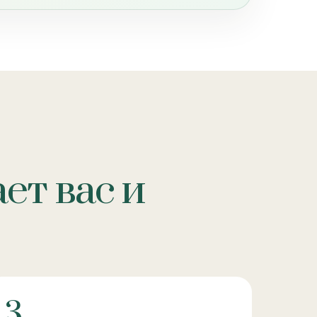
ет вас и
3