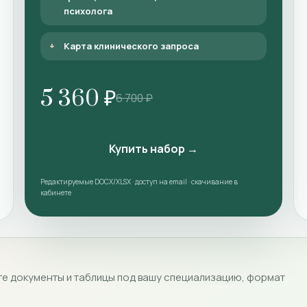
психолога
Карта клинического запроса
5 360 ₽
6 700 ₽
Купить набор →
Редактируемые DOCX/XLSX · доступ на email · скачивание в
кабинете
е документы и таблицы под вашу специализацию, формат