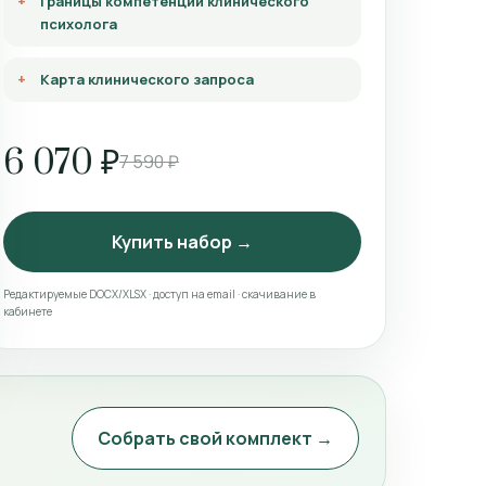
Границы компетенции клинического
психолога
Карта клинического запроса
6 070 ₽
7 590 ₽
Купить набор →
Редактируемые DOCX/XLSX · доступ на email · скачивание в
кабинете
Собрать свой комплект →