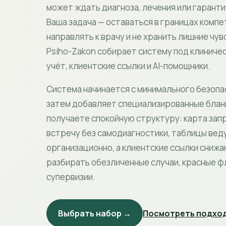
может ждать диагноза, лечения или гарант
Ваша задача — оставаться в границах комп
направлять к врачу и не хранить лишние чу
Psiho-Zakon собирает систему под клиниче
учёт, клиентские ссылки и AI-помощники.
Система начинается с минимального безопа
затем добавляет специализированные бланк
получаете спокойную структуру: карта зап
встречу без самодиагностики, таблицы вед
организационно, а клиентские ссылки снижа
разбирать обезличенные случаи, красные фл
супервизии.
Выбрать набор →
Посмотреть подход