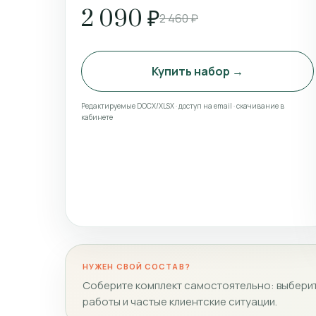
2 090 ₽
2 460 ₽
Купить набор →
Редактируемые DOCX/XLSX · доступ на email · скачивание в
кабинете
НУЖЕН СВОЙ СОСТАВ?
Соберите комплект самостоятельно: выберит
работы и частые клиентские ситуации.