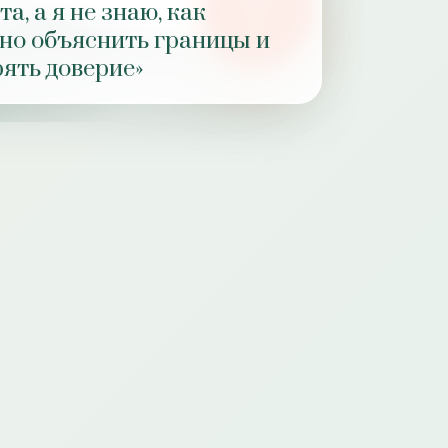
а, а я не знаю, как
РОЛЬ
но объяснить границы и
ПРАКТИКИ
рять доверие»