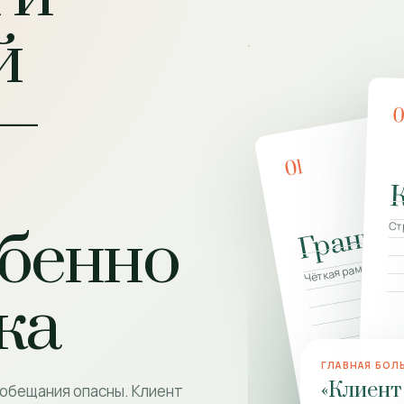
й
—
01
Границ
Ст
бенно
Чёткая рамка ком
ка
ГЛАВНАЯ БОЛ
«Клиент
 обещания опасны. Клиент