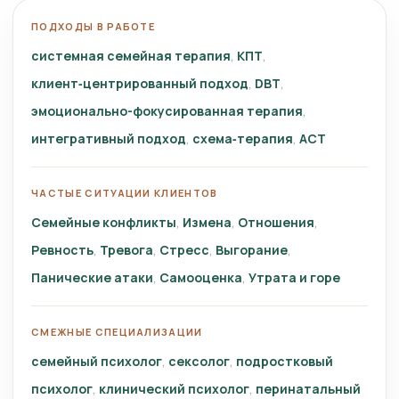
ПОДХОДЫ В РАБОТЕ
системная семейная терапия
КПТ
клиент‑центрированный подход
DBT
эмоционально-фокусированная терапия
интегративный подход
схема‑терапия
ACT
ЧАСТЫЕ СИТУАЦИИ КЛИЕНТОВ
Семейные конфликты
Измена
Отношения
Ревность
Тревога
Стресс
Выгорание
Панические атаки
Самооценка
Утрата и горе
СМЕЖНЫЕ СПЕЦИАЛИЗАЦИИ
семейный психолог
сексолог
подростковый
психолог
клинический психолог
перинатальный