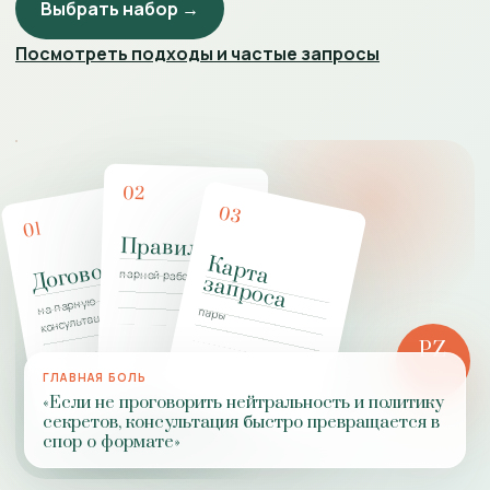
Выбрать набор →
Посмотреть подходы и частые запросы
02
03
01
Правила
К
а
р
т
а
а
п
р
о
с
Договор
парной работы
з
а
на парную
пары
консультацию
PZ
РОЛЬ
ГЛАВНАЯ БОЛЬ
ПРАКТИКИ
«Если не проговорить нейтральность и политику
секретов, консультация быстро превращается в
спор о формате»