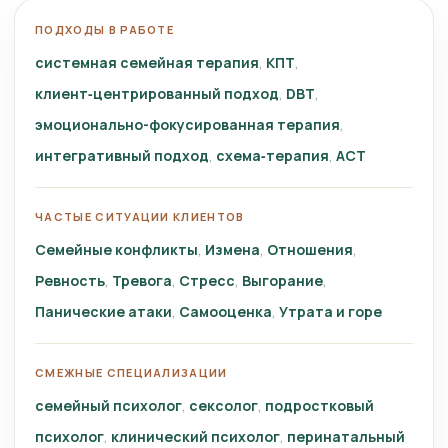
ПОДХОДЫ В РАБОТЕ
системная семейная терапия
КПТ
клиент‑центрированный подход
DBT
эмоционально-фокусированная терапия
интегративный подход
схема‑терапия
ACT
ЧАСТЫЕ СИТУАЦИИ КЛИЕНТОВ
Семейные конфликты
Измена
Отношения
Ревность
Тревога
Стресс
Выгорание
Панические атаки
Самооценка
Утрата и горе
СМЕЖНЫЕ СПЕЦИАЛИЗАЦИИ
семейный психолог
сексолог
подростковый
психолог
клинический психолог
перинатальный