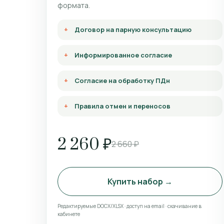
формата.
Договор на парную консультацию
Информированное согласие
Согласие на обработку ПДн
Правила отмен и переносов
2 260 ₽
2 660 ₽
Купить набор →
Редактируемые DOCX/XLSX · доступ на email · скачивание в
кабинете