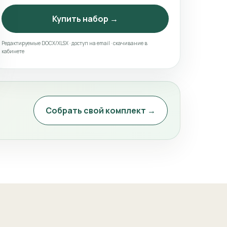
Купить набор →
Редактируемые DOCX/XLSX · доступ на email · скачивание в
кабинете
Собрать свой комплект →