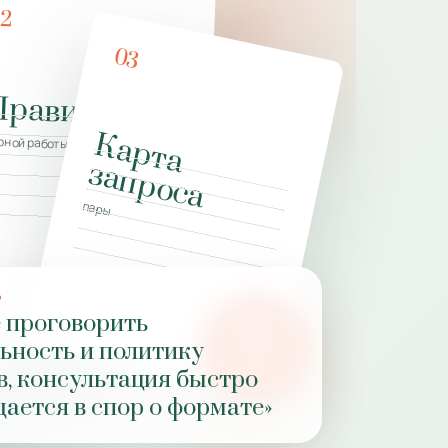
02
03
Правила
К
а
р
т
а
а
п
р
о
с
р
рной работы
з
а
ьтацию
пары
Ь
е проговорить
PZ
ьность и политику
РОЛЬ
в, консультация быстро
ПРАКТИКИ
ается в спор о формате»