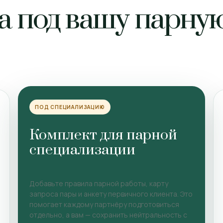
а под вашу парну
ПОД СПЕЦИАЛИЗАЦИЮ
Комплект для парной
специализации
Добавьте правила парной работы, карту
запроса пары и анкету первичного клиента. Это
помогает каждому партнёру подготовиться
отдельно, а вам — сохранить нейтральность с