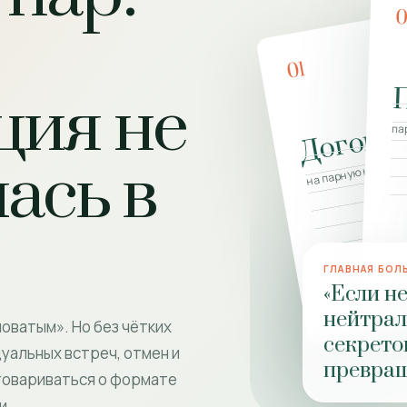
01
ция не
Догово
па
на парную консул
ась в
ГЛАВНАЯ БОЛ
«Если н
нейтрал
новатым». Но без чётких
секрето
уальных встреч, отмен и
превращ
говариваться о формате
и.