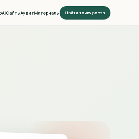
о
AI
Сайты
Аудит
Материалы
Найти точку роста