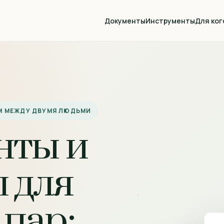
Документы
Инструменты
Для ког
М МЕЖДУ ДВУМЯ ЛЮДЬМИ
нты и
 для
 пар: