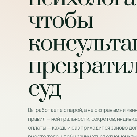
чтобы
консульта
превратил
суд
Вы работаете с парой, а не с «правым» и «ви
правил — нейтральности, секретов, индивид
оплаты — каждый раз приходится заново до
вместо того, чтобы заниматься отношениям