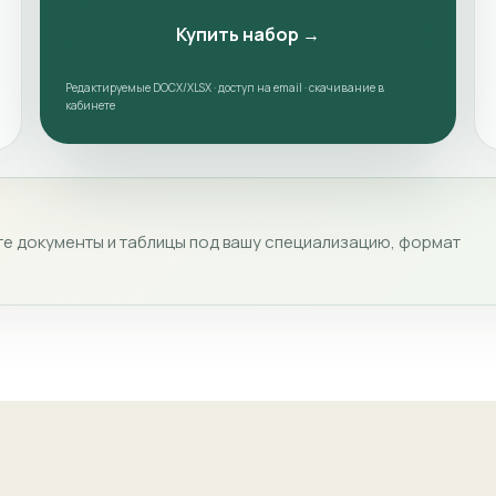
Купить набор →
Редактируемые DOCX/XLSX · доступ на email · скачивание в
кабинете
е документы и таблицы под вашу специализацию, формат