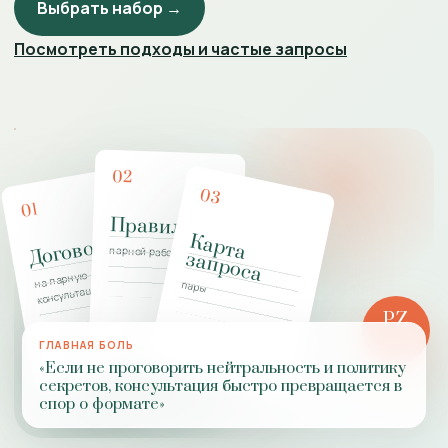
Выбрать набор →
Посмотреть подходы и частые запросы
02
03
01
Правила
К
а
р
т
а
а
п
р
о
с
Договор
парной работы
з
а
на парную
пары
консультацию
PZ
РОЛЬ
ГЛАВНАЯ БОЛЬ
ПРАКТИКИ
«Если не проговорить нейтральность и политику
секретов, консультация быстро превращается в
спор о формате»