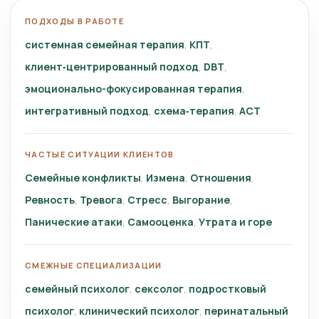
ПОДХОДЫ В РАБОТЕ
системная семейная терапия
КПТ
клиент‑центрированный подход
DBT
эмоционально-фокусированная терапия
интегративный подход
схема‑терапия
ACT
ЧАСТЫЕ СИТУАЦИИ КЛИЕНТОВ
Семейные конфликты
Измена
Отношения
Ревность
Тревога
Стресс
Выгорание
Панические атаки
Самооценка
Утрата и горе
СМЕЖНЫЕ СПЕЦИАЛИЗАЦИИ
семейный психолог
сексолог
подростковый
психолог
клинический психолог
перинатальный