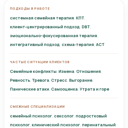
ПОДХОДЫ В РАБОТЕ
системная семейная терапия
КПТ
клиент‑центрированный подход
DBT
эмоционально-фокусированная терапия
интегративный подход
схема‑терапия
ACT
ЧАСТЫЕ СИТУАЦИИ КЛИЕНТОВ
Семейные конфликты
Измена
Отношения
Ревность
Тревога
Стресс
Выгорание
Панические атаки
Самооценка
Утрата и горе
СМЕЖНЫЕ СПЕЦИАЛИЗАЦИИ
семейный психолог
сексолог
подростковый
психолог
клинический психолог
перинатальный