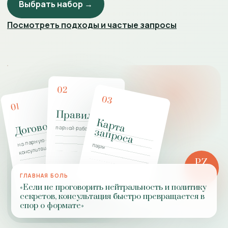
Выбрать набор →
Посмотреть подходы и частые запросы
02
03
01
Правила
К
а
р
т
а
а
п
р
о
с
Договор
парной работы
з
а
на парную
пары
консультацию
PZ
РОЛЬ
ГЛАВНАЯ БОЛЬ
ПРАКТИКИ
«Если не проговорить нейтральность и политику
секретов, консультация быстро превращается в
спор о формате»