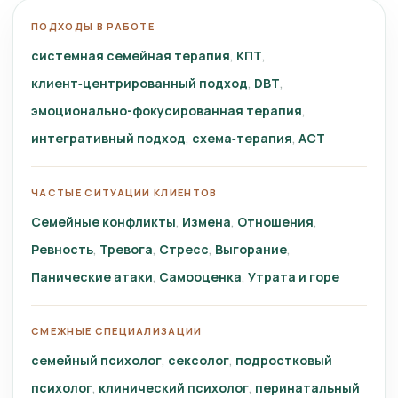
ПОДХОДЫ В РАБОТЕ
системная семейная терапия
КПТ
клиент‑центрированный подход
DBT
эмоционально-фокусированная терапия
интегративный подход
схема‑терапия
ACT
ЧАСТЫЕ СИТУАЦИИ КЛИЕНТОВ
Семейные конфликты
Измена
Отношения
Ревность
Тревога
Стресс
Выгорание
Панические атаки
Самооценка
Утрата и горе
СМЕЖНЫЕ СПЕЦИАЛИЗАЦИИ
семейный психолог
сексолог
подростковый
психолог
клинический психолог
перинатальный