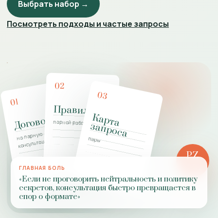
Выбрать набор →
Посмотреть подходы и частые запросы
02
03
01
Правила
К
а
р
т
а
а
п
р
о
с
Договор
парной работы
з
а
на парную
пары
консультацию
PZ
РОЛЬ
ГЛАВНАЯ БОЛЬ
ПРАКТИКИ
«Если не проговорить нейтральность и политику
секретов, консультация быстро превращается в
спор о формате»