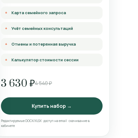
Карта семейного запроса
Учёт семейных консультаций
Отмены и потерянная выручка
Калькулятор стоимости сессии
3 630 ₽
4 540 ₽
Купить набор →
Редактируемые DOCX/XLSX · доступ на email · скачивание в
кабинете