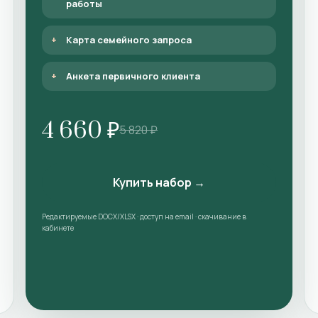
работы
Карта семейного запроса
Анкета первичного клиента
4 660 ₽
5 820 ₽
Купить набор →
Редактируемые DOCX/XLSX · доступ на email · скачивание в
кабинете