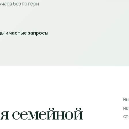
учаев без потери
ы и частые запросы
Вы
ля семейной
на
сп