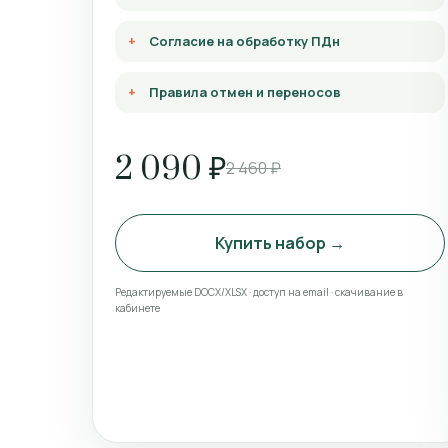
Согласие на обработку ПДн
Правила отмен и переносов
2 090 ₽
2 460 ₽
Купить набор →
Редактируемые DOCX/XLSX · доступ на email · скачивание в
кабинете