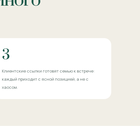
йного
3
Клиентские ссылки готовят семью к встрече:
каждый приходит с ясной позицией, а не с
хаосом.