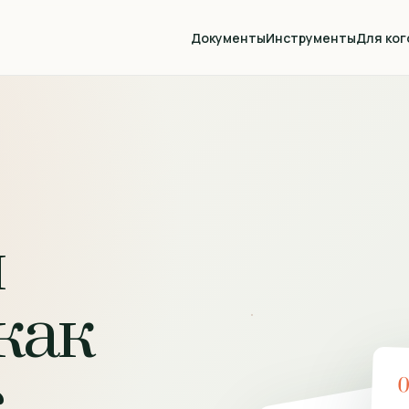
Документы
Инструменты
Для ког
й
как
с