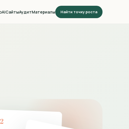
о
AI
Сайты
Аудит
Материалы
Найти точку роста
02