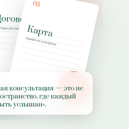
03
Договор
Карта
а
 парную консультацию
семейного запроса
PZ
ая консультация — это не
РОЛЬ
ространство, где каждый
ПРАКТИКИ
ыть услышан».