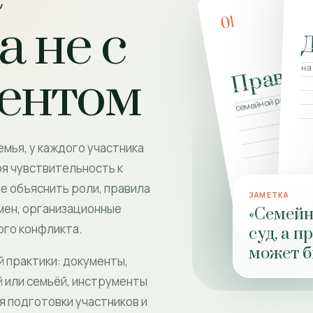
01
а не с
Правил
на
иентом
семейной работы
емья, у каждого участника
оя чувствительность к
е объяснить роли, правила
ЗАМЕТКА
мен, организационные
«Семейн
ого конфликта.
суд, а п
может б
й практики: документы,
 или семьёй, инструменты
я подготовки участников и