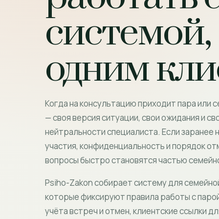
системой, 
одним кл
Когда на консультацию приходит пара или с
— своя версия ситуации, свои ожидания и св
нейтральности специалиста. Если заранее н
участия, конфиденциальность и порядок от
вопросы быстро становятся частью семейн
Psiho-Zakon собирает систему для семейно
которые фиксируют правила работы с парой
учёта встреч и отмен, клиентские ссылки дл