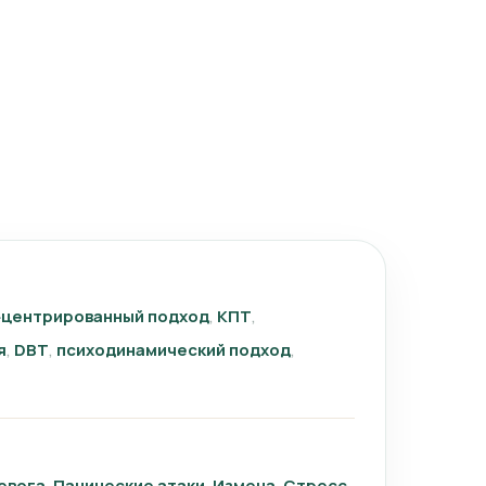
‑центрированный подход
КПТ
я
DBT
психодинамический подход
евога
Панические атаки
Измена
Стресс