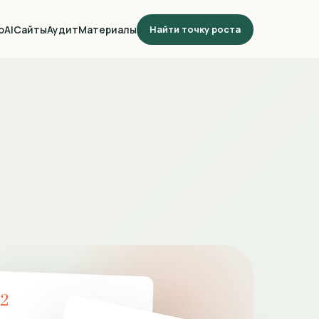
о
AI
Сайты
Аудит
Материалы
Найти точку роста
02