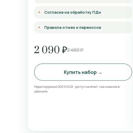
Согласие на обработку ПДн
Правила отмен и переносов
2 090 ₽
2 460 ₽
Купить набор →
Редактируемые DOCX/XLSX · доступ на email · скачивание в
кабинете