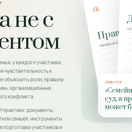
01
а не с
Правил
на
иентом
семейной работы
емья, у каждого участника
оя чувствительность к
е объяснить роли, правила
ЗАМЕТКА
мен, организационные
«Семейн
ого конфликта.
суд, а п
может б
й практики: документы,
 или семьёй, инструменты
я подготовки участников и