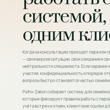
системой, 
одним кл
Когда на консультацию приходит пара или с
— своя версия ситуации, свои ожидания и св
нейтральности специалиста. Если заранее н
участия, конфиденциальность и порядок от
вопросы быстро становятся частью семейн
Psiho-Zakon собирает систему для семейно
которые фиксируют правила работы с парой
учёта встреч и отмен, клиентские ссылки дл