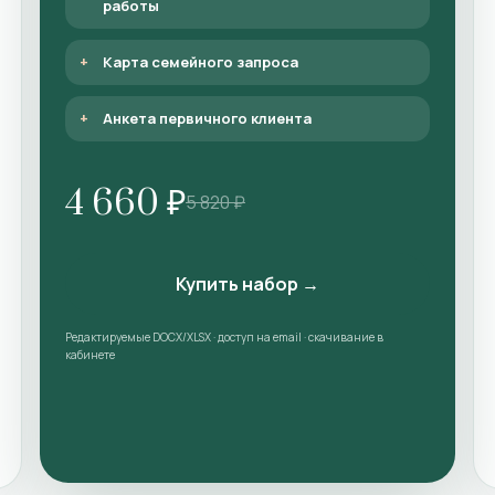
работы
Карта семейного запроса
Анкета первичного клиента
4 660 ₽
5 820 ₽
Купить набор →
Редактируемые DOCX/XLSX · доступ на email · скачивание в
кабинете