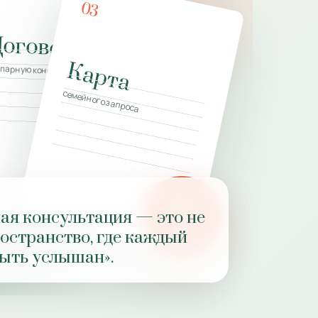
03
Договор
Карта
а
 парную консультацию
семейного запроса
PZ
ая консультация — это не
РОЛЬ
ространство, где каждый
ПРАКТИКИ
ыть услышан».