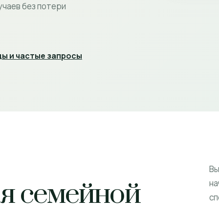
учаев без потери
ы и частые запросы
Вы
ля семейной
на
сп