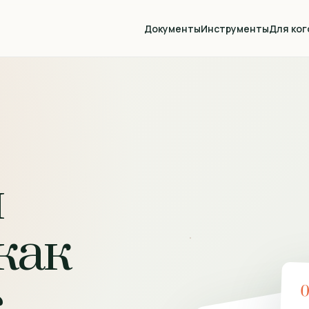
Документы
Инструменты
Для ког
й
как
с