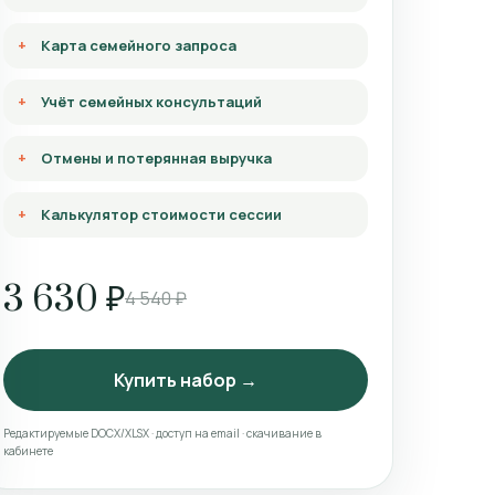
Карта семейного запроса
Учёт семейных консультаций
Отмены и потерянная выручка
Калькулятор стоимости сессии
3 630 ₽
4 540 ₽
Купить набор →
Редактируемые DOCX/XLSX · доступ на email · скачивание в
кабинете