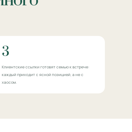
йного
3
Клиентские ссылки готовят семью к встрече:
каждый приходит с ясной позицией, а не с
хаосом.