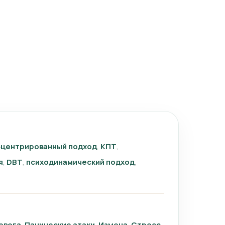
‑центрированный подход
КПТ
я
DBT
психодинамический подход
евога
Панические атаки
Измена
Стресс