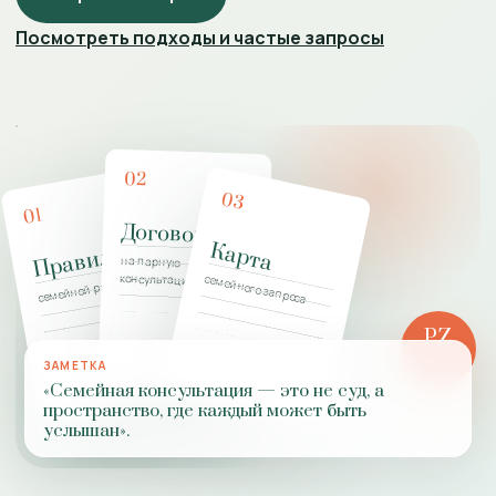
Посмотреть подходы и частые запросы
02
03
01
Договор
Карта
Правила
на парную
консультацию
семейного запроса
семейной работы
PZ
РОЛЬ
ЗАМЕТКА
ПРАКТИКИ
«Семейная консультация — это не суд, а
пространство, где каждый может быть
услышан».