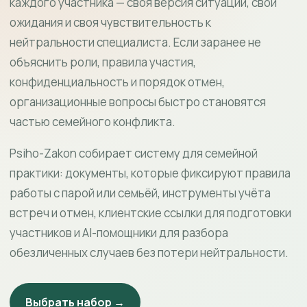
каждого участника — своя версия ситуации, свои
ожидания и своя чувствительность к
нейтральности специалиста. Если заранее не
объяснить роли, правила участия,
конфиденциальность и порядок отмен,
организационные вопросы быстро становятся
частью семейного конфликта.
Psiho-Zakon собирает систему для семейной
практики: документы, которые фиксируют правила
работы с парой или семьёй, инструменты учёта
встреч и отмен, клиентские ссылки для подготовки
участников и AI-помощники для разбора
обезличенных случаев без потери нейтральности.
Выбрать набор →