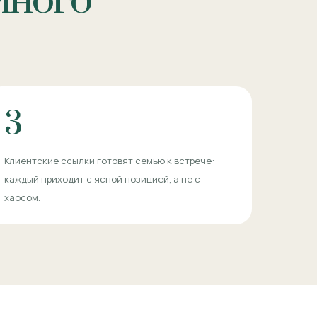
йного
3
Клиентские ссылки готовят семью к встрече:
каждый приходит с ясной позицией, а не с
хаосом.