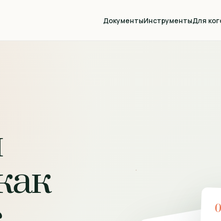
Документы
Инструменты
Для ког
й
как
с