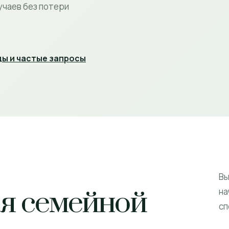
учаев без потери
ы и частые запросы
Вы
ля семейной
на
сп