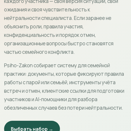
каждого участника — своя версия ситуации, свои
ожидания и своя чувствительность к
нейтральности специалиста. Если заранее не
объяснить роли, правила участия,
конфиденциальность и порядок отмен,
организационные вопросы быстро становятся
частью семейного конфликта.
Psiho-Zakon собирает систему для семейной
практики: документы, которые фиксируют правила
работы с парой или семьёй, инструменты учёта
встреч и отмен, клиентские ссылки для подготовки
участников и AI-помощники для разбора
обезличенных случаев без потери нейтральности.
Выбрать набор →