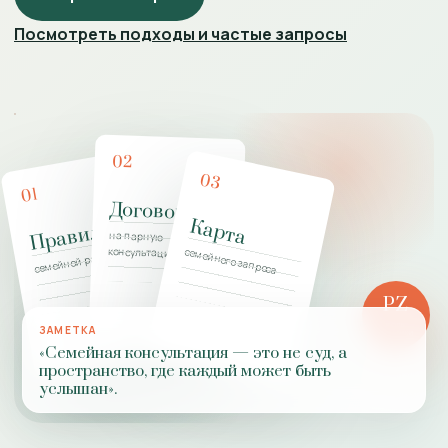
Посмотреть подходы и частые запросы
02
03
01
Договор
Карта
Правила
на парную
консультацию
семейного запроса
семейной работы
PZ
РОЛЬ
ЗАМЕТКА
ПРАКТИКИ
«Семейная консультация — это не суд, а
пространство, где каждый может быть
услышан».