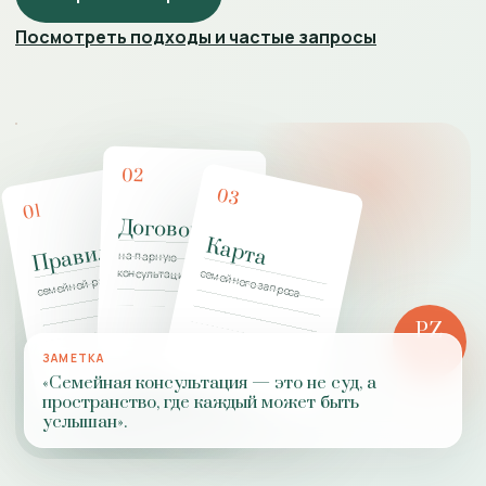
Посмотреть подходы и частые запросы
02
03
01
Договор
Карта
Правила
на парную
консультацию
семейного запроса
семейной работы
PZ
РОЛЬ
ЗАМЕТКА
ПРАКТИКИ
«Семейная консультация — это не суд, а
пространство, где каждый может быть
услышан».