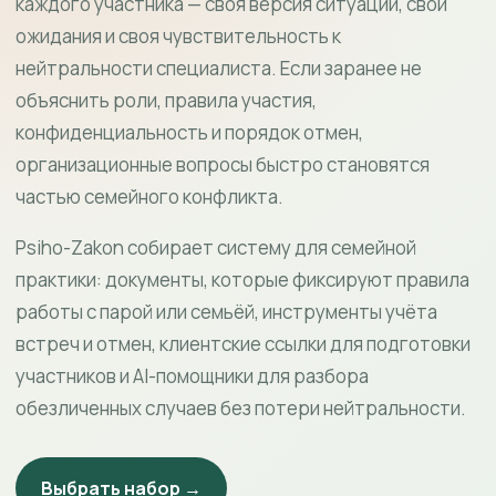
каждого участника — своя версия ситуации, свои
ожидания и своя чувствительность к
нейтральности специалиста. Если заранее не
объяснить роли, правила участия,
конфиденциальность и порядок отмен,
организационные вопросы быстро становятся
частью семейного конфликта.
Psiho-Zakon собирает систему для семейной
практики: документы, которые фиксируют правила
работы с парой или семьёй, инструменты учёта
встреч и отмен, клиентские ссылки для подготовки
участников и AI-помощники для разбора
обезличенных случаев без потери нейтральности.
Выбрать набор →