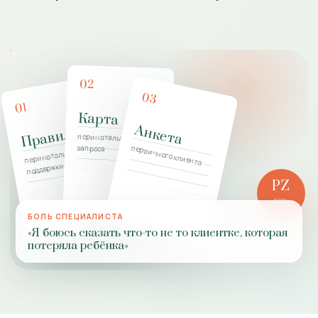
02
03
01
Карта
Анкета
Правила
перинатального
запроса
первичного клиента
перинатальной
поддержки
PZ
РОЛЬ
ПРАКТИКИ
БОЛЬ СПЕЦИАЛИСТА
«Я боюсь сказать что-то не то клиентке, которая
потеряла ребёнка»