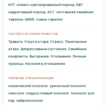
КПТ
клиент‑центрированный подход
DBT
нарративный подход
ACT
системная семейная
терапия
EMDR
схема‑терапия
ЧАСТЫЕ СИТУАЦИИ КЛИЕНТОВ
Тревога
Утрата и горе
Стресс
Панические
атаки
Депрессивные состояния
Семейные
конфликты
Выгорание
Отношения
Личные
границы
Насилие в отношениях
СМЕЖНЫЕ СПЕЦИАЛИЗАЦИИ
клинический психолог
кризисный психолог
сексолог
подростковый психолог
психолог для
пар
нейропсихолог