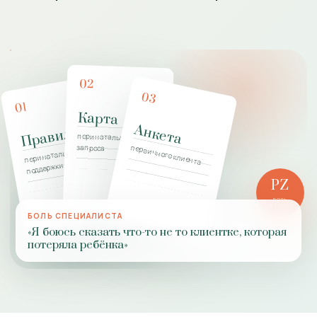
02
03
01
Карта
Анкета
Правила
перинатального
запроса
первичного клиента
перинатальной
поддержки
PZ
РОЛЬ
ПРАКТИКИ
БОЛЬ СПЕЦИАЛИСТА
«Я боюсь сказать что-то не то клиентке, которая
потеряла ребёнка»