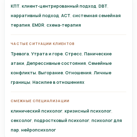
КПТ
клиент‑центрированный подход
DBT
нарративный подход
ACT
системная семейная
терапия
EMDR
схема‑терапия
ЧАСТЫЕ СИТУАЦИИ КЛИЕНТОВ
Тревога
Утрата и горе
Стресс
Панические
атаки
Депрессивные состояния
Семейные
конфликты
Выгорание
Отношения
Личные
границы
Насилие в отношениях
СМЕЖНЫЕ СПЕЦИАЛИЗАЦИИ
клинический психолог
кризисный психолог
сексолог
подростковый психолог
психолог для
пар
нейропсихолог