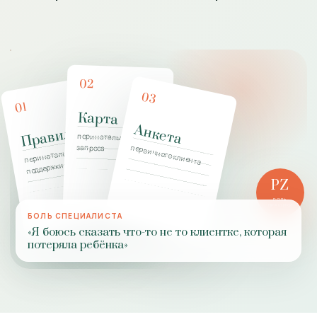
02
03
01
Карта
Анкета
Правила
перинатального
запроса
первичного клиента
перинатальной
поддержки
PZ
РОЛЬ
ПРАКТИКИ
БОЛЬ СПЕЦИАЛИСТА
«Я боюсь сказать что-то не то клиентке, которая
потеряла ребёнка»