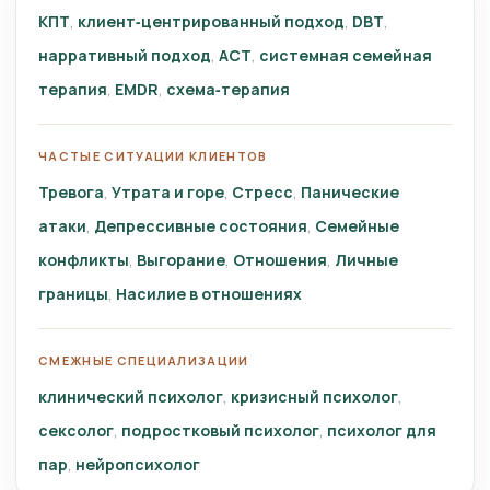
КПТ
клиент‑центрированный подход
DBT
нарративный подход
ACT
системная семейная
терапия
EMDR
схема‑терапия
ЧАСТЫЕ СИТУАЦИИ КЛИЕНТОВ
Тревога
Утрата и горе
Стресс
Панические
атаки
Депрессивные состояния
Семейные
конфликты
Выгорание
Отношения
Личные
границы
Насилие в отношениях
СМЕЖНЫЕ СПЕЦИАЛИЗАЦИИ
клинический психолог
кризисный психолог
сексолог
подростковый психолог
психолог для
пар
нейропсихолог