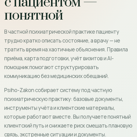
с пациентом —
понятной
В частной психиатрической практике пациенту
трудно кратко описать состояние, а врачу — не
тратить время на хаотичные объяснения. Правила
приёма, карта подготовки, учёт визитов и AI-
помощник помогают структурировать
коммуникацию без медицинских обещаний.
Psiho-Zakon собирает систему под частную
психиатрическую практику: базовые документы,
инструменты учёта и клиентские материалы,
которые работают вместе. Вы получаете понятный
клиентский путь и снижаете риск смешать плановую
связь, экстренные ситуации и документы.