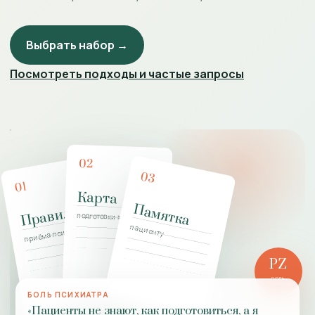
Выбрать набор →
Посмотреть подходы и частые запросы
02
03
01
Карта
Памятка
Правила
подготовки к приёму
пациенту
приёма психиатра
PZ
РОЛЬ
ПРАКТИКИ
БОЛЬ ПСИХИАТРА
«Пациенты не знают, как подготовиться, а я