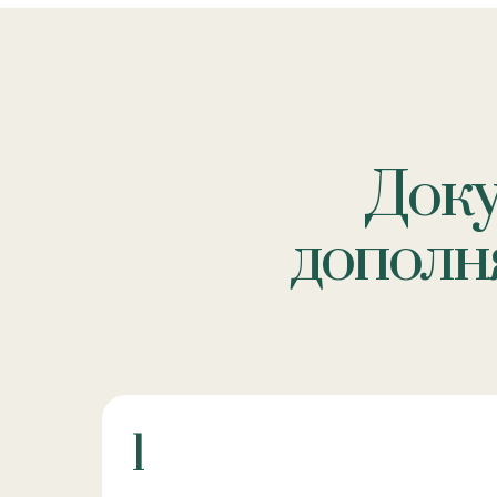
Док
дополня
1