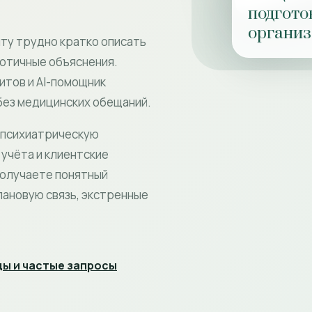
подгото
органи
нту трудно кратко описать
аотичные объяснения.
итов и AI-помощник
ез медицинских обещаний.
 психиатрическую
учёта и клиентские
получаете понятный
лановую связь, экстренные
ы и частые запросы