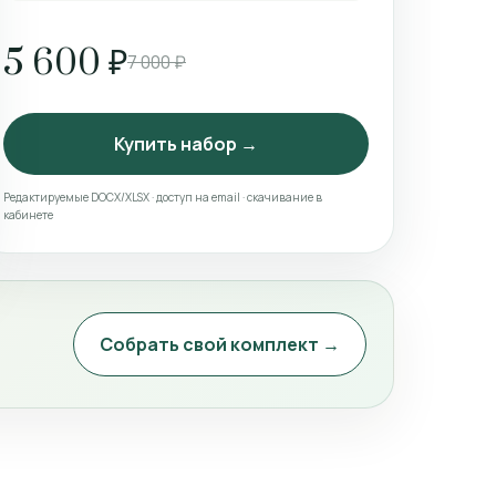
5 600 ₽
7 000 ₽
Купить набор →
Редактируемые DOCX/XLSX · доступ на email · скачивание в
кабинете
Собрать свой комплект →