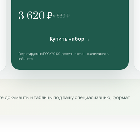
3 620 ₽
4 530 ₽
Купить набор →
Редактируемые DOCX/XLSX · доступ на email · скачивание в
кабинете
е документы и таблицы под вашу специализацию, формат