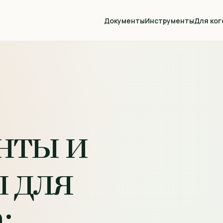
Документы
Инструменты
Для ког
нты и
 для
: