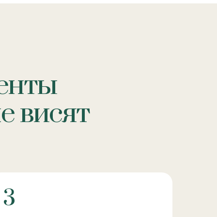
енты
не висят
3