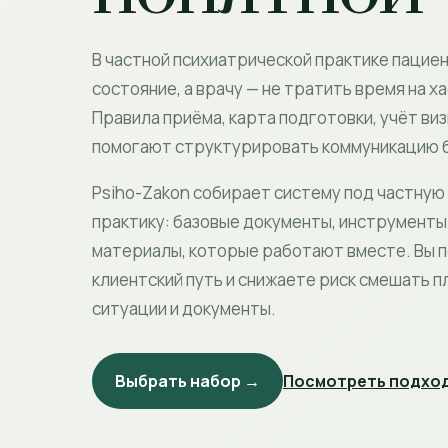
В частной психиатрической практике пацие
состояние, а врачу — не тратить время на х
Правила приёма, карта подготовки, учёт виз
помогают структурировать коммуникацию б
Psiho-Zakon собирает систему под частную
практику: базовые документы, инструменты 
материалы, которые работают вместе. Вы 
клиентский путь и снижаете риск смешать п
ситуации и документы.
Выбрать набор →
Посмотреть подход