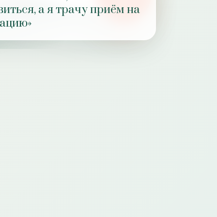
РОЛЬ
виться, а я трачу приём на
ПРАКТИКИ
зацию»