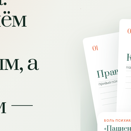
иём
01
м, а
Правил
по
приёма психиатра
м —
БОЛЬ ПСИХИА
«Пациен