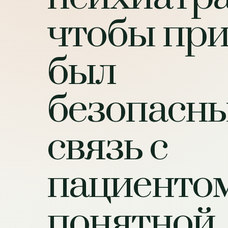
чтобы пр
был
безопасны
связь с
пациенто
понятной