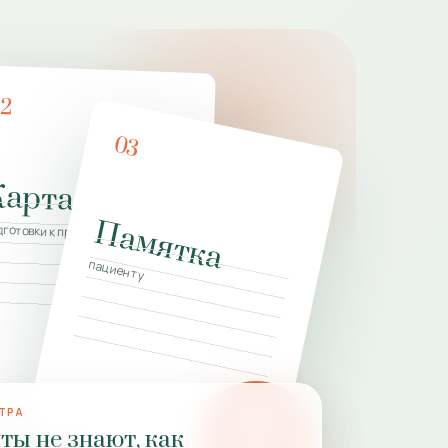
02
03
Карта
Памятка
а
дготовки к приёму
пациенту
ТРА
PZ
ты не знают, как