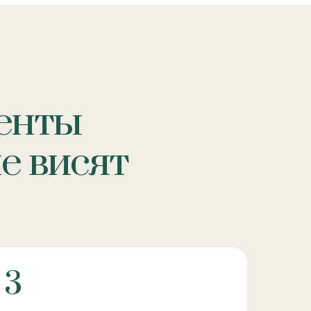
енты
не висят
3