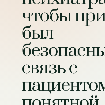
чтобы пр
был
безопасны
связь с
пациенто
понятной