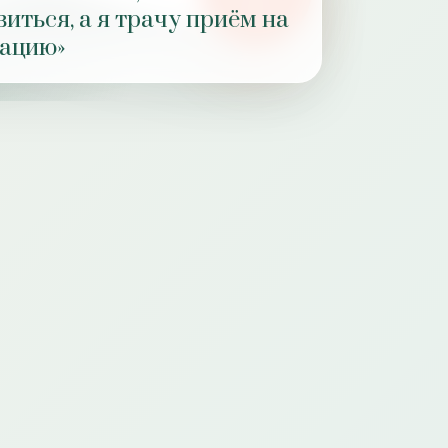
РОЛЬ
виться, а я трачу приём на
ПРАКТИКИ
зацию»