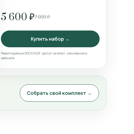
5 600 ₽
7 000 ₽
Купить набор →
Редактируемые DOCX/XLSX · доступ на email · скачивание в
кабинете
Собрать свой комплект →