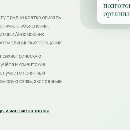
подгото
органи
нту трудно кратко описать
аотичные объяснения.
итов и AI-помощник
ез медицинских обещаний.
 психиатрическую
учёта и клиентские
получаете понятный
лановую связь, экстренные
ы и частые запросы