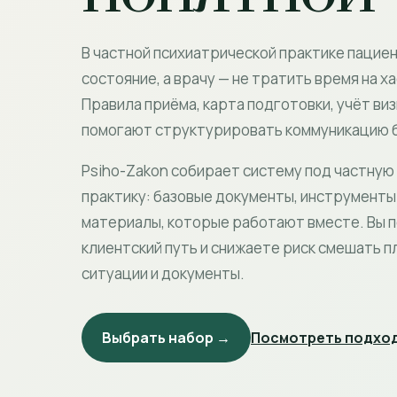
В частной психиатрической практике пацие
состояние, а врачу — не тратить время на х
Правила приёма, карта подготовки, учёт виз
помогают структурировать коммуникацию б
Psiho-Zakon собирает систему под частную
практику: базовые документы, инструменты 
материалы, которые работают вместе. Вы 
клиентский путь и снижаете риск смешать п
ситуации и документы.
Выбрать набор →
Посмотреть подход