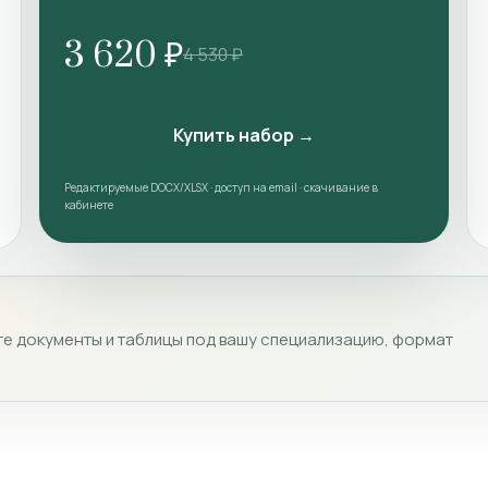
3 620 ₽
4 530 ₽
Купить набор →
Редактируемые DOCX/XLSX · доступ на email · скачивание в
кабинете
е документы и таблицы под вашу специализацию, формат