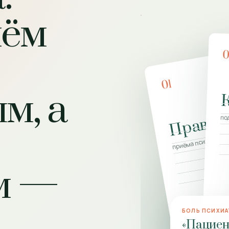
иём
01
м, а
Правил
по
приёма психиатра
м —
БОЛЬ ПСИХИА
«Пациен