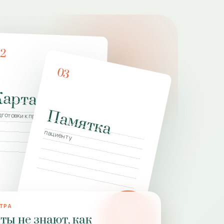
02
03
Карта
Памятка
а
дготовки к приёму
пациенту
ТРА
PZ
ты не знают, как