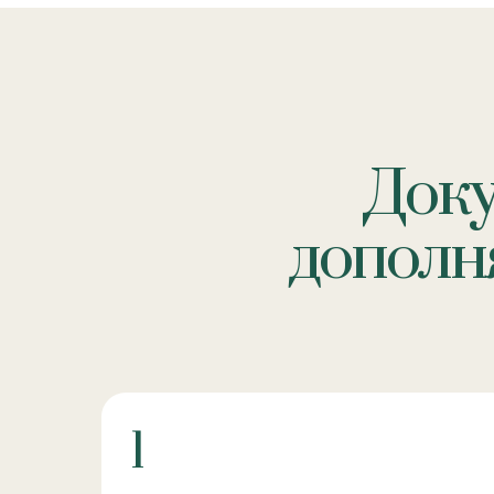
Док
дополня
1