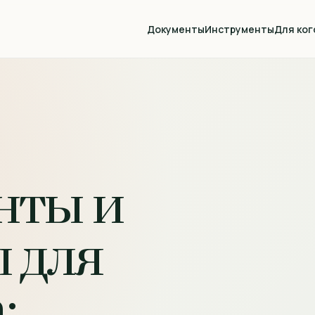
Документы
Инструменты
Для ког
нты и
 для
: