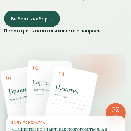
Выбрать набор →
Посмотреть подходы и частые запросы
02
03
01
Карта
Памятка
Правила
подготовки к приёму
пациенту
приёма психиатра
PZ
РОЛЬ
ПРАКТИКИ
БОЛЬ ПСИХИАТРА
«Пациенты не знают, как подготовиться, а я