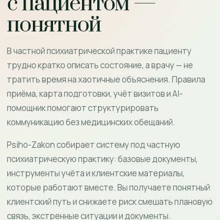
с пациентом —
понятной
В частной психиатрической практике пациенту
трудно кратко описать состояние, а врачу — не
тратить время на хаотичные объяснения. Правила
приёма, карта подготовки, учёт визитов и AI-
помощник помогают структурировать
коммуникацию без медицинских обещаний.
Psiho-Zakon собирает систему под частную
психиатрическую практику: базовые документы,
инструменты учёта и клиентские материалы,
которые работают вместе. Вы получаете понятный
клиентский путь и снижаете риск смешать плановую
связь, экстренные ситуации и документы.