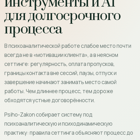
инструменты и AI
для долгосрочного
процесса
В психоаналитической работе слабое место почти
всегда не в «мотивации клиента», а в неясном
сеттинге: регулярность, оплата пропусков,
границы контакта вне сессий, паузы, отпуск и
завершение начинают занимать место самой
работы. Чем длиннее процесс, тем дороже
обходятся устные договорённости.
Psiho-Zakon собирает систему под
психоаналитическую и психодинамическую
практику: правила сеттинга объясняют процесс до