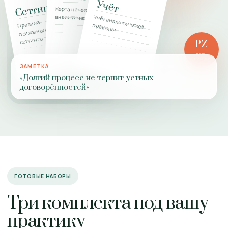
Учёт
Сеттинг
Карта начала
аналитической работы
Учёт аналитической
Правила
психоаналитического
практики
сеттинга
PZ
РОЛЬ
ПРАКТИКИ
ЗАМЕТКА
«Долгий процесс не терпит устных
договорённостей»
ГОТОВЫЕ НАБОРЫ
Три комплекта под вашу
практику